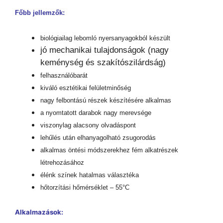
Főbb jellemzők:
biológiailag lebomló nyersanyagokból készült
jó mechanikai tulajdonságok (nagy
keménység és szakítószilárdság)
felhasználóbarát
kiváló esztétikai felületminőség
nagy felbontású részek készítésére alkalmas
a nyomtatott darabok nagy merevsége
viszonylag alacsony olvadáspont
lehűlés után elhanyagolható zsugorodás
alkalmas öntési módszerekhez fém alkatrészek
létrehozásához
élénk színek hatalmas választéka
hőtorzítási hőmérséklet – 55°C
Alkalmazások: