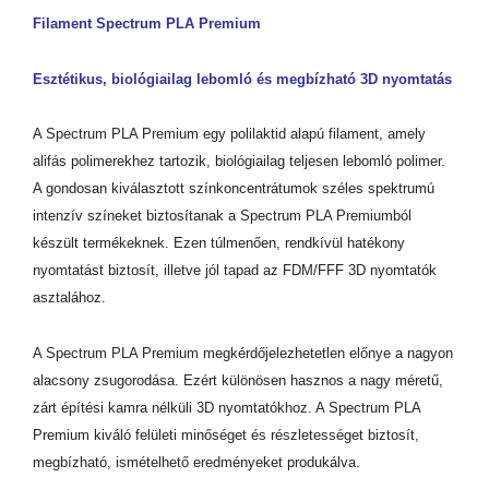
Filament Spectrum PLA Premium
Esztétikus, biológiailag lebomló és megbízható 3D nyomtatás
A Spectrum PLA Premium egy polilaktid alapú filament, amely
alifás polimerekhez tartozik, biológiailag teljesen lebomló polimer.
A gondosan kiválasztott színkoncentrátumok széles spektrumú
intenzív színeket biztosítanak a Spectrum PLA Premiumból
készült termékeknek. Ezen túlmenően, rendkívül hatékony
nyomtatást biztosít, illetve jól tapad az FDM/FFF 3D nyomtatók
asztalához.
A Spectrum PLA Premium megkérdőjelezhetetlen előnye a nagyon
alacsony zsugorodása. Ezért különösen hasznos a nagy méretű,
zárt építési kamra nélküli 3D nyomtatókhoz. A Spectrum PLA
Premium kiváló felületi minőséget és részletességet biztosít,
megbízható, ismételhető eredményeket produkálva.