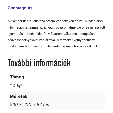
Csomagolás
A filament tiszta, átlátszó orsóra van feltekercselve. Minden orsó
információt tartalmaz az anyag típusáról, átmérőjéről és az ajánlott
nyomtatási hőmérsékletről. A filament vákuumcsomagolása
nedvességelnyelővel van ellátva. A terméket környezetbarát
módon, eredeti Spectrum Filaments csomagolásban szállítjuk.
További információk
Tömeg
1,4 kg
Méretek
200 × 200 × 67 mm