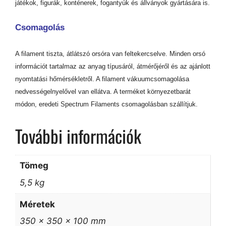
játékok, figurák, konténerek, fogantyúk és állványok gyártására is.
Csomagolás
A filament tiszta, átlátszó orsóra van feltekercselve. Minden orsó
információt tartalmaz az anyag típusáról, átmérőjéről és az ajánlott
nyomtatási hőmérsékletről. A filament vákuumcsomagolása
nedvességelnyelővel van ellátva. A terméket környezetbarát
módon, eredeti Spectrum Filaments csomagolásban szállítjuk.
További információk
Tömeg
5,5 kg
Méretek
350 × 350 × 100 mm