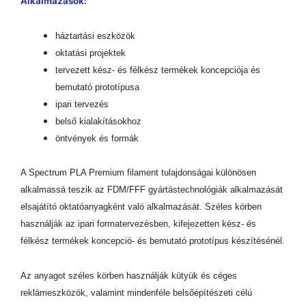
Alkalmazások:
háztartási eszközök
oktatási projektek
tervezett kész- és félkész termékek koncepciója és
bemutató prototípusa
ipari tervezés
belső kialakításokhoz
öntvények és formák
A Spectrum PLA Premium filament tulajdonságai különösen
alkalmassá teszik az FDM/FFF gyártástechnológiák alkalmazását
elsajátító oktatóanyagként való alkalmazását. Széles körben
használják az ipari formatervezésben, kifejezetten kész- és
félkész termékek koncepció- és bemutató prototípus készítésénél.
Az anyagot széles körben használják kütyük és céges
reklámeszközök, valamint mindenféle belsőépítészeti célú