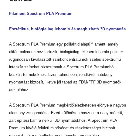
Filament Spectrum PLA Premium
Esztétikus, biológiailag lebomló és megbízható 3D nyomtatás
A Spectrum PLA Premium egy polilaktid alapú filament, amely
alifás polimerekhez tartozik, biológiailag teljesen lebomló polimer.
A gondosan kiválasztott színkoncentrátumok széles spektrumú
intenzív színeket biztosítanak a Spectrum PLA Premiumból
készült termékeknek. Ezen túlmenően, rendkívül hatékony
nyomtatást biztosít, illetve jól tapad az FDM/FFF 3D nyomtatók
asztalához.
A Spectrum PLA Premium megkérdőjelezhetetlen előnye a nagyon
alacsony zsugorodása. Ezért különösen hasznos a nagy méretű,
zárt építési kamra nélküli 3D nyomtatókhoz. A Spectrum PLA
Premium kiváló felületi minőséget és részletességet biztosít,
megbízható, ismételhető eredményeket produkálva.