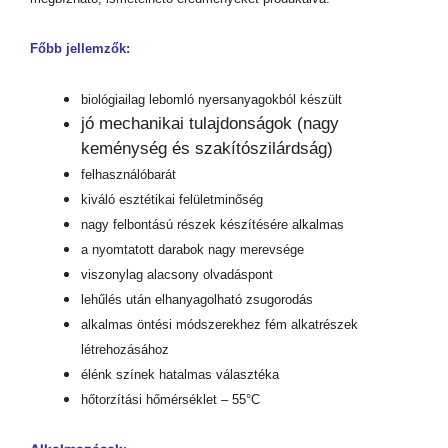
Főbb jellemzők:
biológiailag lebomló nyersanyagokból készült
jó mechanikai tulajdonságok (nagy
keménység és szakítószilárdság)
felhasználóbarát
kiváló esztétikai felületminőség
nagy felbontású részek készítésére alkalmas
a nyomtatott darabok nagy merevsége
viszonylag alacsony olvadáspont
lehűlés után elhanyagolható zsugorodás
alkalmas öntési módszerekhez fém alkatrészek
létrehozásához
élénk színek hatalmas választéka
hőtorzítási hőmérséklet – 55°C