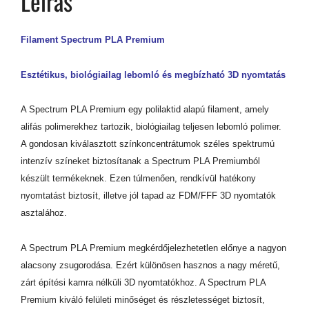
Leírás
Filament Spectrum PLA Premium
Esztétikus, biológiailag lebomló és megbízható 3D nyomtatás
A Spectrum PLA Premium egy polilaktid alapú filament, amely
alifás polimerekhez tartozik, biológiailag teljesen lebomló polimer.
A gondosan kiválasztott színkoncentrátumok széles spektrumú
intenzív színeket biztosítanak a Spectrum PLA Premiumból
készült termékeknek. Ezen túlmenően, rendkívül hatékony
nyomtatást biztosít, illetve jól tapad az FDM/FFF 3D nyomtatók
asztalához.
A Spectrum PLA Premium megkérdőjelezhetetlen előnye a nagyon
alacsony zsugorodása. Ezért különösen hasznos a nagy méretű,
zárt építési kamra nélküli 3D nyomtatókhoz. A Spectrum PLA
Premium kiváló felületi minőséget és részletességet biztosít,