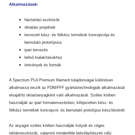
Alkalmazások:
háztartási eszközök
oktatási projektek
tervezett kész- és félkész termékek koncepciója és
bemutató prototípusa
ipari tervezés
belső kialakításokhoz
öntvények és formák
A Spectrum PLA Premium filament tulajdonságai különösen
alkalmassá teszik az FDM/FFF gyártástechnológiák alkalmazását
elsajátító oktatóanyagként való alkalmazását. Széles körben
használják az ipari formatervezésben, kifejezetten kész- és
félkész termékek koncepció- és bemutató prototípus készítésénél.
Az anyagot széles körben használják kütyük és céges
reklámeszközök, valamint mindenféle belsőépítészeti célú