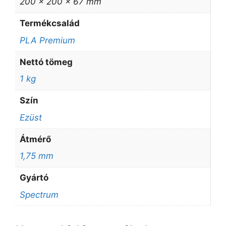
200 × 200 × 67 mm
Termékcsalád
PLA Premium
Nettó tömeg
1 kg
Szín
Ezüst
Átmérő
1,75 mm
Gyártó
Spectrum