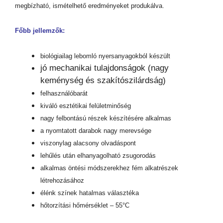
megbízható, ismételhető eredményeket produkálva.
Főbb jellemzők:
biológiailag lebomló nyersanyagokból készült
jó mechanikai tulajdonságok (nagy
keménység és szakítószilárdság)
felhasználóbarát
kiváló esztétikai felületminőség
nagy felbontású részek készítésére alkalmas
a nyomtatott darabok nagy merevsége
viszonylag alacsony olvadáspont
lehűlés után elhanyagolható zsugorodás
alkalmas öntési módszerekhez fém alkatrészek
létrehozásához
élénk színek hatalmas választéka
hőtorzítási hőmérséklet – 55°C