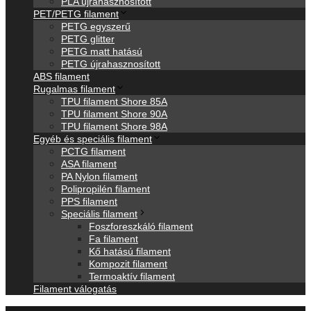
PLA újrahasznosított
PET/PETG filament
PETG egyszerű
PETG glitter
PETG matt hatású
PETG újrahasznosított
ABS filament
Rugalmas filament
TPU filament Shore 85A
TPU filament Shore 90A
TPU filament Shore 98A
Egyéb és speciális filament
PCTG filament
ASA filament
PA Nylon filament
Polipropilén filament
PPS filament
Speciális filament
Foszforeszkáló filament
Fa filament
Kő hatású filament
Kompozit filament
Termoaktív filament
Filament válogatás