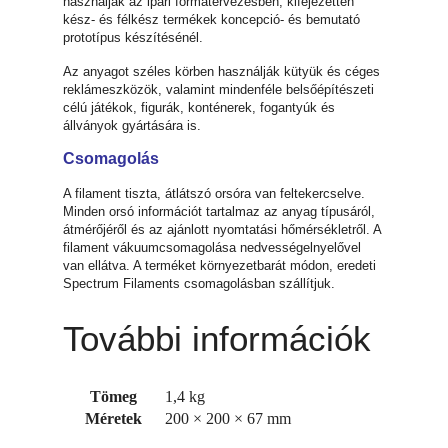
használják az ipari formatervezésben, kifejezetten
kész- és félkész termékek koncepció- és bemutató
prototípus készítésénél.
Az anyagot széles körben használják kütyük és céges
reklámeszközök, valamint mindenféle belsőépítészeti
célú játékok, figurák, konténerek, fogantyúk és
állványok gyártására is.
Csomagolás
A filament tiszta, átlátszó orsóra van feltekercselve.
Minden orsó információt tartalmaz az anyag típusáról,
átmérőjéről és az ajánlott nyomtatási hőmérsékletről. A
filament vákuumcsomagolása nedvességelnyelővel
van ellátva. A terméket környezetbarát módon, eredeti
Spectrum Filaments csomagolásban szállítjuk.
További információk
Tömeg
1,4 kg
Méretek
200 × 200 × 67 mm