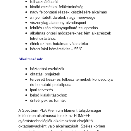
felhasználóbarát
kiváló esztétikai felületminőség
nagy felbontású részek készítésére alkalmas
a nyomtatott darabok nagy merevsége
viszonylag alacsony olvadáspont
lehűlés után elhanyagolható zsugorodás
alkalmas öntési módszerekhez fém alkatrészek
létrehozásához
élénk színek hatalmas választéka
hőtorzítási hőmérséklet – 55°C
Alkalmazások:
háztartási eszközök
oktatási projektek
tervezett kész- és félkész termékek koncepciója
és bemutató prototípusa
ipari tervezés
belső kialakításokhoz
öntvények és formák
A Spectrum PLA Premium filament tulajdonságai
különösen alkalmassá teszik az FDM/FFF
gyártástechnológiák alkalmazását elsajátító
oktatóanyagként való alkalmazását. Széles körben