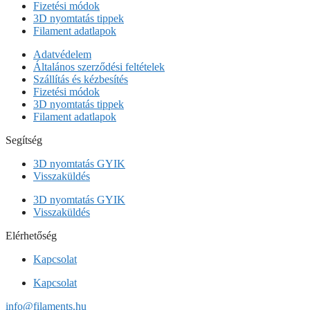
Fizetési módok
3D nyomtatás tippek
Filament adatlapok
Adatvédelem
Általános szerződési feltételek
Szállítás és kézbesítés
Fizetési módok
3D nyomtatás tippek
Filament adatlapok
Segítség
3D nyomtatás GYIK
Visszaküldés
3D nyomtatás GYIK
Visszaküldés
Elérhetőség
Kapcsolat
Kapcsolat
info@filaments.hu