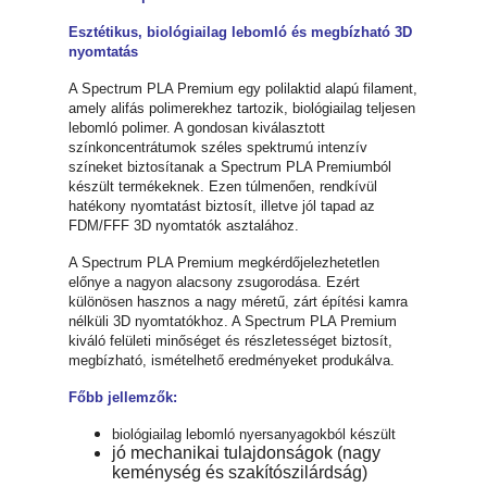
Esztétikus, biológiailag lebomló és megbízható 3D
nyomtatás
A Spectrum PLA Premium egy polilaktid alapú filament,
amely alifás polimerekhez tartozik, biológiailag teljesen
lebomló polimer. A gondosan kiválasztott
színkoncentrátumok széles spektrumú intenzív
színeket biztosítanak a Spectrum PLA Premiumból
készült termékeknek. Ezen túlmenően, rendkívül
hatékony nyomtatást biztosít, illetve jól tapad az
FDM/FFF 3D nyomtatók asztalához.
A Spectrum PLA Premium megkérdőjelezhetetlen
előnye a nagyon alacsony zsugorodása. Ezért
különösen hasznos a nagy méretű, zárt építési kamra
nélküli 3D nyomtatókhoz. A Spectrum PLA Premium
kiváló felületi minőséget és részletességet biztosít,
megbízható, ismételhető eredményeket produkálva.
Főbb jellemzők:
biológiailag lebomló nyersanyagokból készült
jó mechanikai tulajdonságok (nagy
keménység és szakítószilárdság)