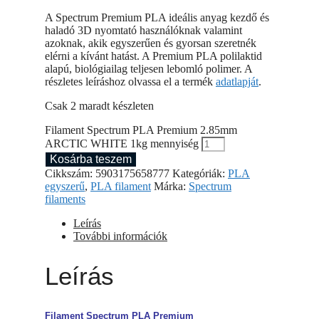
A Spectrum Premium PLA ideális anyag kezdő és
haladó 3D nyomtató használóknak valamint
azoknak, akik egyszerűen és gyorsan szeretnék
elérni a kívánt hatást. A Premium PLA polilaktid
alapú, biológiailag teljesen lebomló polimer. A
részletes leíráshoz olvassa el a termék
adatlapját
.
Csak 2 maradt készleten
Filament Spectrum PLA Premium 2.85mm
ARCTIC WHITE 1kg mennyiség
Kosárba teszem
Cikkszám:
5903175658777
Kategóriák:
PLA
egyszerű
,
PLA filament
Márka:
Spectrum
filaments
Leírás
További információk
Leírás
Filament Spectrum PLA Premium