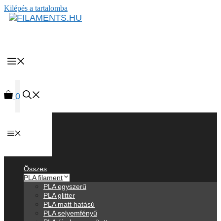
Kilépés a tartalomba
MENU
0
Anyagok
Összes
PLA filament
PLA egyszerű
PLA glitter
PLA matt hatású
PLA selyemfényű