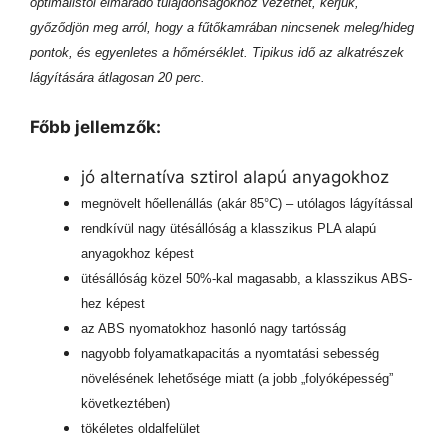
optimálistól elmaradó tulajdonságokhoz vezethet, kérjük,
győződjön meg arról, hogy a fűtőkamrában nincsenek meleg/hideg
pontok, és egyenletes a hőmérséklet. Tipikus idő az alkatrészek
lágyítására átlagosan 20 perc.
Főbb jellemzők:
jó alternatíva sztirol alapú anyagokhoz
megnövelt hőellenállás (akár 85°C) – utólagos lágyítással
rendkívül nagy ütésállóság a klasszikus PLA alapú
anyagokhoz képest
ütésállóság közel 50%-kal magasabb, a klasszikus ABS-
hez képest
az ABS nyomatokhoz hasonló nagy tartósság
nagyobb folyamatkapacitás a nyomtatási sebesség
növelésének lehetősége miatt (a jobb „folyóképesség”
következtében)
tökéletes oldalfelület