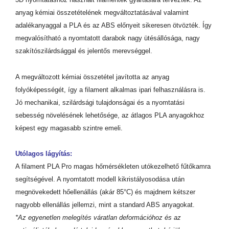
anyag kémiai összetételének megváltoztatásával valamint
adalékanyaggal a PLA és az ABS előnyeit sikeresen ötvözték. Így
megvalósítható a nyomtatott darabok nagy ütésállósága, nagy
szakítószilárdsággal és jelentős merevséggel.
A megváltozott kémiai összetétel javította az anyag
folyóképességét, így a filament alkalmas ipari felhasználásra is.
Jó mechanikai, szilárdsági tulajdonságai és a nyomtatási
sebesség növelésének lehetősége, az átlagos PLA anyagokhoz
képest egy magasabb szintre emeli.
Utólagos lágyítás:
A filament PLA Pro magas hőmérsékleten utókezelhető fűtőkamra
segítségével. A nyomtatott modell kikristályosodása után
megnövekedett hőellenállás (akár 85°C) és majdnem kétszer
nagyobb ellenállás jellemzi, mint a standard ABS anyagokat.
*Az egyenetlen melegítés váratlan deformációhoz és az