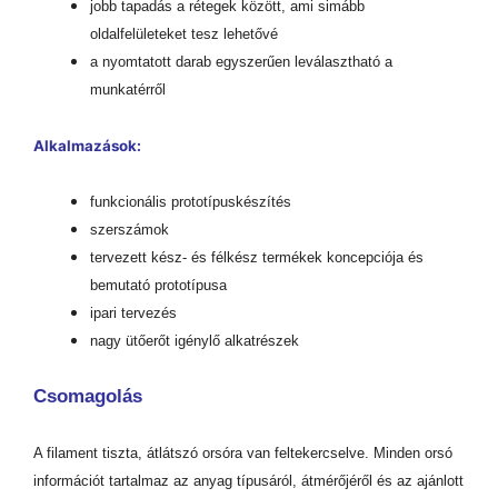
jobb tapadás a rétegek között, ami simább
oldalfelületeket tesz lehetővé
a nyomtatott darab egyszerűen leválasztható a
munkatérről
Alkalmazások:
funkcionális prototípuskészítés
szerszámok
tervezett kész- és félkész termékek koncepciója és
bemutató prototípusa
ipari tervezés
nagy ütőerőt igénylő alkatrészek
Csomagolás
A filament tiszta, átlátszó orsóra van feltekercselve. Minden orsó
információt tartalmaz az anyag típusáról, átmérőjéről és az ajánlott