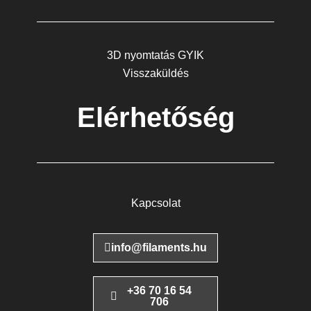
3D nyomtatás GYIK
Visszaküldés
Elérhetőség
Kapcsolat
info@filaments.hu
+36 70 16 54
706