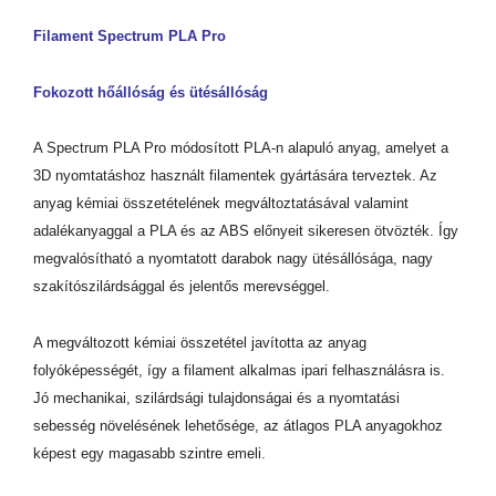
Filament Spectrum PLA Pro
Fokozott hőállóság és ütésállóság
A Spectrum PLA Pro módosított PLA-n alapuló anyag, amelyet a
3D nyomtatáshoz használt filamentek gyártására terveztek. Az
anyag kémiai összetételének megváltoztatásával valamint
adalékanyaggal a PLA és az ABS előnyeit sikeresen ötvözték. Így
megvalósítható a nyomtatott darabok nagy ütésállósága, nagy
szakítószilárdsággal és jelentős merevséggel.
A megváltozott kémiai összetétel javította az anyag
folyóképességét, így a filament alkalmas ipari felhasználásra is.
Jó mechanikai, szilárdsági tulajdonságai és a nyomtatási
sebesség növelésének lehetősége, az átlagos PLA anyagokhoz
képest egy magasabb szintre emeli.