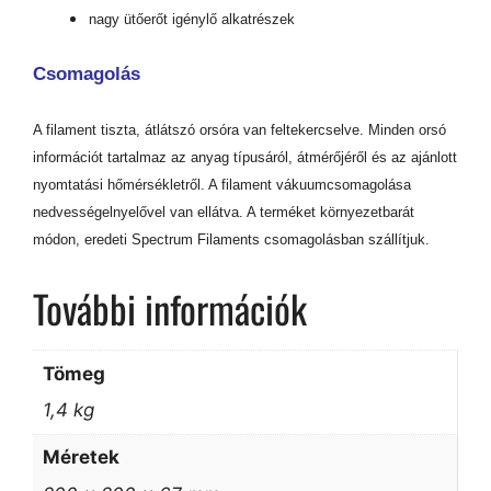
nagy ütőerőt igénylő alkatrészek
Csomagolás
A filament tiszta, átlátszó orsóra van feltekercselve. Minden orsó
információt tartalmaz az anyag típusáról, átmérőjéről és az ajánlott
nyomtatási hőmérsékletről. A filament vákuumcsomagolása
nedvességelnyelővel van ellátva. A terméket környezetbarát
módon, eredeti Spectrum Filaments csomagolásban szállítjuk.
További információk
Tömeg
1,4 kg
Méretek