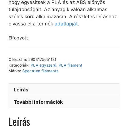
hogy egyesítsék a PLA és az ABS előnyös
tulajdonságait. Az anyag kiválóan alkalmas
széles körű alkalmazásra. A részletes leíráshoz
olvassa el a termék
adatlapját
.
Elfogyott
Cikkszám:
5903175651181
Kategóriák:
PLA egyszerű
,
PLA filament
Márka:
Spectrum filaments
Leírás
További információk
Leírás