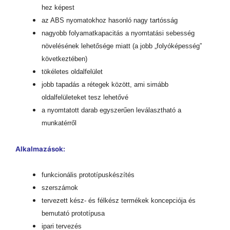
hez képest
az ABS nyomatokhoz hasonló nagy tartósság
nagyobb folyamatkapacitás a nyomtatási sebesség
növelésének lehetősége miatt (a jobb „folyóképesség”
következtében)
tökéletes oldalfelület
jobb tapadás a rétegek között, ami simább
oldalfelületeket tesz lehetővé
a nyomtatott darab egyszerűen leválasztható a
munkatérről
Alkalmazások:
funkcionális prototípuskészítés
szerszámok
tervezett kész- és félkész termékek koncepciója és
bemutató prototípusa
ipari tervezés