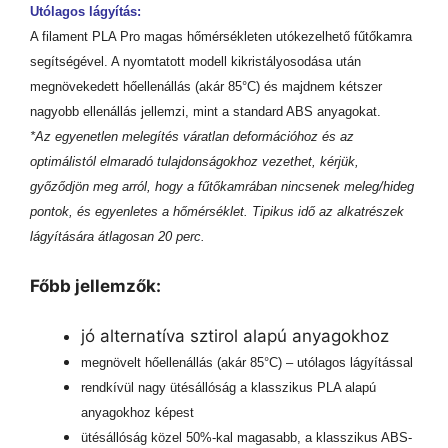
Utólagos lágyítás:
A filament PLA Pro magas hőmérsékleten utókezelhető fűtőkamra
segítségével. A nyomtatott modell kikristályosodása után
megnövekedett hőellenállás (akár 85°C) és majdnem kétszer
nagyobb ellenállás jellemzi, mint a standard ABS anyagokat.
*Az egyenetlen melegítés váratlan deformációhoz és az
optimálistól elmaradó tulajdonságokhoz vezethet, kérjük,
győződjön meg arról, hogy a fűtőkamrában nincsenek meleg/hideg
pontok, és egyenletes a hőmérséklet. Tipikus idő az alkatrészek
lágyítására átlagosan 20 perc.
Főbb jellemzők:
jó alternatíva sztirol alapú anyagokhoz
megnövelt hőellenállás (akár 85°C) – utólagos lágyítással
rendkívül nagy ütésállóság a klasszikus PLA alapú
anyagokhoz képest
ütésállóság közel 50%-kal magasabb, a klasszikus ABS-