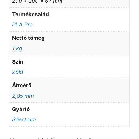
200 × 200 × 67 mm
Termékcsalád
PLA Pro
Nettó tömeg
1 kg
Szín
Zöld
Átmérő
2,85 mm
Gyártó
Spectrum