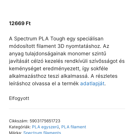
12669
Ft
A Spectrum PLA Tough egy speciálisan
módosított filament 3D nyomtatáshoz. Az
anyag tulajdonságainak monomer szintű
javítását célzó kezelés rendkívüli szívősságot és
keménységet eredményezett, így sokféle
alkalmazásthoz teszi alkalmassá. A részletes
leíráshoz olvassa el a termék
adatlapját
.
Elfogyott
Cikkszám:
5903175651723
Kategóriák:
PLA egyszerű
,
PLA filament
Márka:
Spectrum filaments