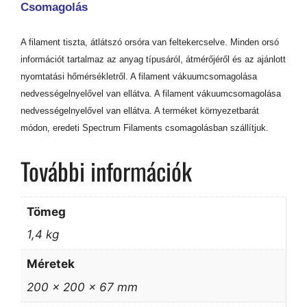
Csomagolás
A filament tiszta, átlátszó orsóra van feltekercselve. Minden orsó
információt tartalmaz az anyag típusáról, átmérőjéről és az ajánlott
nyomtatási hőmérsékletről. A filament vákuumcsomagolása
nedvességelnyelővel van ellátva. A filament vákuumcsomagolása
nedvességelnyelővel van ellátva. A terméket környezetbarát
módon, eredeti Spectrum Filaments csomagolásban szállítjuk.
További információk
Tömeg
1,4 kg
Méretek
200 × 200 × 67 mm