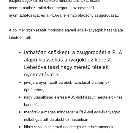
tulajdonságokkal rendelkező funkcionális alkatrészek
nyomtatásához, miközben megtartja az egyszerű
nyomtathatóságát és a PLA-ra jellemző alacsony zsugorodását.
A polimer szerkezetét módosító egyedi adalékanyagok használata
lehetővé tette:
láthatóan csökkenti a zsugorodást a PLA
alapú klasszikus anyagokhoz képest.
Lehetővé teszi nagy méretű tételek
nyomtatását is,
javítja a nyomtatott darabok tapadását platformok
építéséhez,
nagy ütésállóság elérése ABS-ből készült megfelelőikhez
hasonlóan
megőrzik a magas minőséget a PLA-ból adalékanyagok
nélkül gyártott darabokhoz hasonlóan
kiküszöböli a jellemző ridegséget az adalékanyagok