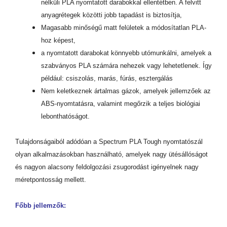
nélküli PLA nyomtatott darabokkal ellentétben. A felvitt
anyagrétegek közötti jobb tapadást is biztosítja,
Magasabb minőségű matt felületek a módosítatlan PLA-
hoz képest,
a nyomtatott darabokat könnyebb utómunkálni, amelyek a
szabványos PLA számára nehezek vagy lehetetlenek. Így
például: csiszolás, marás, fúrás, esztergálás
Nem keletkeznek ártalmas gázok, amelyek jellemzőek az
ABS-nyomtatásra, valamint megőrzik a teljes biológiai
lebonthatóságot.
Tulajdonságaiból adódóan a Spectrum PLA Tough nyomtatószál
olyan alkalmazásokban használható, amelyek nagy ütésállóságot
és nagyon alacsony feldolgozási zsugorodást igényelnek nagy
méretpontosság mellett.
Főbb jellemzők: