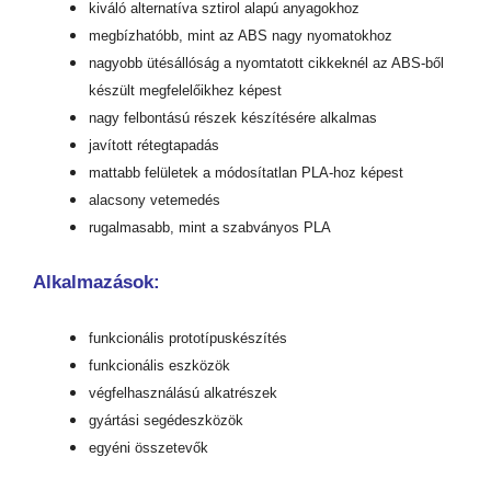
kiváló alternatíva sztirol alapú anyagokhoz
megbízhatóbb, mint az ABS nagy nyomatokhoz
nagyobb ütésállóság a nyomtatott cikkeknél az ABS-ből
készült megfelelőikhez képest
nagy felbontású részek készítésére alkalmas
javított rétegtapadás
mattabb felületek a módosítatlan PLA-hoz képest
alacsony vetemedés
rugalmasabb, mint a szabványos PLA
Alkalmazások:
funkcionális prototípuskészítés
funkcionális eszközök
végfelhasználású alkatrészek
gyártási segédeszközök
egyéni összetevők