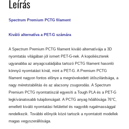
Leírás
Spectrum Premium PCTG filament
Kiváló alternatíva a PET-G számára
A Spectrum Premium PCTG filament kiváló alternatívája a 3D
nyomtatás világában jól ismert PET-G-nek. A kopoliészterek
ugyanabba az anyagcsaládjába tartozó PCTG filament hasonló
könnyű nyomtatást kínál, mint a PET-G. A Premium PCTG
filament nagyon fontos előnye a megnövekedett ütőszilárdsága, a
nagy méretstabilitás és az alacsony zsugorodás. A Spectrum
Premium PCTG nyomtatószál egyesíti a Tough PLA és a PET-G
legkívánatosabb tulajdonságait. A PCTG anyag hőállósága 76°C,
emellett kiváló nyomtatási felülettel és nagyobb rugalmassággal
rendelkezik. További előnyök közé tartozik a nyomtatott modellek
magas vegyszerállósága.