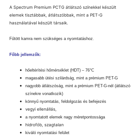
A Spectrum Premium PCTG átlátszó színekkel készült
elemek tisztábbak, átlátszóbbak, mint a PET-G
használatával készült társaik.
Fűtött kamra nem szükséges a nyomtatáshoz.
Főbb jellemzők:
hőeltérítési hőmérséklet (HDT) – 76°C
magasabb ütési szilárdság, mint a prémium PET-G
nagyobb átlátszóság, mint a prémium PET-G-nél (átlátszó
színekre vonatkozik)
könnyű nyomtatás, feldolgozás és befejezés
vegyi ellenállás,
a nyomtatott elemek nagy méretpontossága
hidrofób, szagtalan
kiváló nyomtatási felület