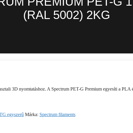
RUM PREMIUM PET-G 1
(RAL 5002) 2KG
ztali 3D nyomtatáshoz. A Spectrum PET-G Premium egyesíti a PLA és 
TG egyszerű
Márka:
Spectrum filaments