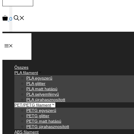
0
Anyagok
Összes
PLA filament
PLA egyszerű
PLA glitter
PLA matt hatású
PLA selyemfényű
PLA újrahasznosított
PET/PETG filament
PETG egyszerű
PETG glitter
PETG matt hatású
PETG újrahasznosított
ABS filament