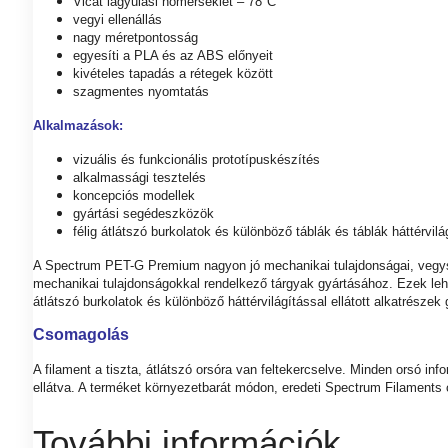
Vicat lágyulási hőmérséklet – 78°C
vegyi ellenállás
nagy méretpontosság
egyesíti a PLA és az ABS előnyeit
kivételes tapadás a rétegek között
szagmentes nyomtatás
Alkalmazások:
vizuális és funkcionális prototípuskészítés
alkalmassági tesztelés
koncepciós modellek
gyártási segédeszközök
félig átlátszó burkolatok és különböző táblák és táblák háttérvi
A Spectrum PET-G Premium nagyon jó mechanikai tulajdonságai, vegys
mechanikai tulajdonságokkal rendelkező tárgyak gyártásához. Ezek leh
átlátszó burkolatok és különböző háttérvilágítással ellátott alkatrészek
Csomagolás
A filament a tiszta, átlátszó orsóra van feltekercselve. Minden orsó i
ellátva. A terméket környezetbarát módon, eredeti Spectrum Filaments
További információk