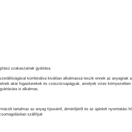
lágítású szakaszainak gyártása
zerállóságával kombinálva kiválóan alkalmassá teszik ennek az anyagnak az
etnek akár fogaskerekek és csúszócsapágyak, amelyek vizes környezetben vi
 gyártására is alkalmas.
nformációt tartalmaz az anyag típusáról, átmérőjéről és az ajánlott nyomtatá
 csomagolásban szállítjuk