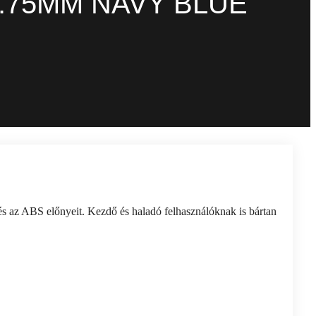
.75MM NAVY BLUE
az ABS előnyeit. Kezdő és haladó felhasználóknak is bártan