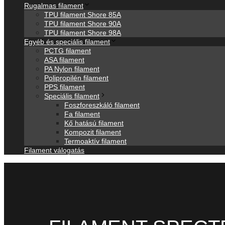
Rugalmas filament
TPU filament Shore 85A
TPU filament Shore 90A
TPU filament Shore 98A
Egyéb és speciális filament
PCTG filament
ASA filament
PA Nylon filament
Polipropilén filament
PPS filament
Speciális filament
Foszforeszkáló filament
Fa filament
Kő hatású filament
Kompozit filament
Termoaktív filament
Filament válogatás