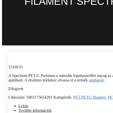
FILAMENT SPECT
15169
Ft
A Spectrum PET-G Premium a második legnépszerűbb anyag az as
ajánlható. A részletes leíráshoz olvassa el a termék
adatlapját
.
Elfogyott
Cikkszám:
5903175654281
Kategóriák:
PET/PETG filament
,
PE
Leírás
További információk