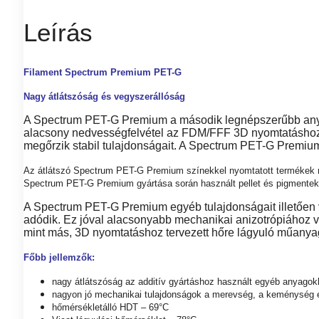
Leírás
Filament Spectrum Premium PET-G
Nagy átlátszóság és vegyszerállóság
A Spectrum PET-G Premium a második legnépszerűbb anyag
alacsony nedvességfelvétel az FDM/FFF 3D nyomtatáshoz h
megőrzik stabil tulajdonságait. A Spectrum PET-G Premium 
Az átlátszó Spectrum PET-G Premium színekkel nyomtatott termékek mag
Spectrum PET-G Premium gyártása során használt pellet és pigmentek é
A Spectrum PET-G Premium egyéb tulajdonságait illetően veg
adódik. Ez jóval alacsonyabb mechanikai anizotrópiához v
mint más, 3D nyomtatáshoz tervezett hőre lágyuló műanya
Főbb jellemzők:
nagy átlátszóság az additív gyártáshoz használt egyéb anyago
nagyon jó mechanikai tulajdonságok a merevség, a keménység é
hőmérsékletálló HDT – 69°C