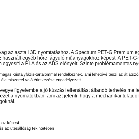
 az asztali 3D nyomtatáshoz. A Spectrum PET-G Premium egyik
asznált egyéb hőre lágyuló műanyagokhoz képest. A PET-G-vel
egyesíti a PLA és az ABS előnyeit. Szinte problémamentes nyomt
as kristályfázis-tartalommal rendelkeznek, ami lehetővé teszi az átlátszós
lelmiszerrel való érintkezése engedélyezett.
ye figyelembe a jó kúszási ellenállást állandó terhelés mellett
ezet a nyomatokban, ami azt jelenti, hogy a mechanikai tulaj
goknál.
khoz képest
s az ütésállóság tekintetében