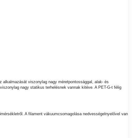
 alkalmazását viszonylag nagy méretpontossággal, alak- és
szonylag nagy statikus terhelésnek vannak kitéve. A PET-G-t félig
si hőmérsékletről. A filament vákuumcsomagolása nedvességelnyelővel van