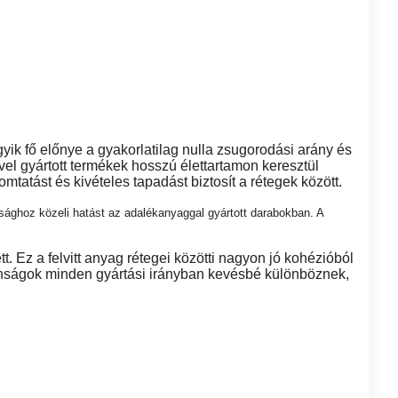
 fő előnye a gyakorlatilag nulla zsugorodási arány és
 gyártott termékek hosszú élettartamon keresztül
atást és kivételes tapadást biztosít a rétegek között.
ághoz közeli hatást az adalékanyaggal gyártott darabokban. A
. Ez a felvitt anyag rétegei közötti nagyon jó kohézióból
donságok minden gyártási irányban kevésbé különböznek,