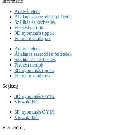
Információ
Adatvédelem
Általános szerződési feltételek
Szállítás és kézbesítés
Fizetési módok
3D nyomtatás tippek
Filament adatlapok
Adatvédelem
Általános szerződési feltételek
Szállítás és kézbesítés
Fizetési módok
3D nyomtatás tippek
Filament adatlapok
Segítség
3D nyomtatás GYIK
Visszaküldés
3D nyomtatás GYIK
Visszaküldés
Elérhetőség