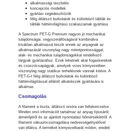
alkalmassági tesztelés
koncepciós modellek
gyártási segédeszközök
félig átlátszó burkolatok és különböző táblák és
táblák háttérvilágítású szakaszainak gyártása
A Spectrum PET-G Premium nagyon jó mechanikai
tulajdonságai, vegyszerállóságával kombinálva
kiválóan alkalmassá teszik ennek az anyagnak az
alkalmazását viszonylag nagy méretpontossággal,
alak- és mechanikai tulajdonságokkal rendelkező
tárgyak gyártásához. Ezek lehetnek akár fogaskerekek
és csúszócsapágyak, amelyek vizes környezetben
viszonylag nagy statikus terhelésnek vannak kitéve. A
PET-G-t félig átlátszó burkolatok és különböző
háttérvilágítással ellátott alkatrészek gyártására is
alkalmas.
Csomagolás
A filament a tiszta, átlátszó orsóra van feltekercselve.
Minden orsó információt tartalmaz az anyag típusáról,
átmérőjéről és az ajánlott nyomtatási hőmérsékletről. A
filament vákuumcsomagolása nedvességelnyelővel
van ellátva. A terméket környezetbarát módon, eredeti