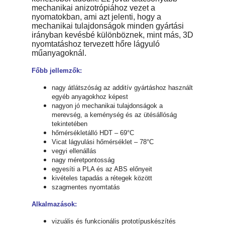
mechanikai anizotrópiához vezet a
nyomatokban, ami azt jelenti, hogy a
mechanikai tulajdonságok minden gyártási
irányban kevésbé különböznek, mint más, 3D
nyomtatáshoz tervezett hőre lágyuló
műanyagoknál.
Főbb jellemzők:
nagy átlátszóság az additív gyártáshoz használt
egyéb anyagokhoz képest
nagyon jó mechanikai tulajdonságok a
merevség, a keménység és az ütésállóság
tekintetében
hőmérsékletálló HDT – 69°C
Vicat lágyulási hőmérséklet – 78°C
vegyi ellenállás
nagy méretpontosság
egyesíti a PLA és az ABS előnyeit
kivételes tapadás a rétegek között
szagmentes nyomtatás
Alkalmazások:
vizuális és funkcionális prototípuskészítés