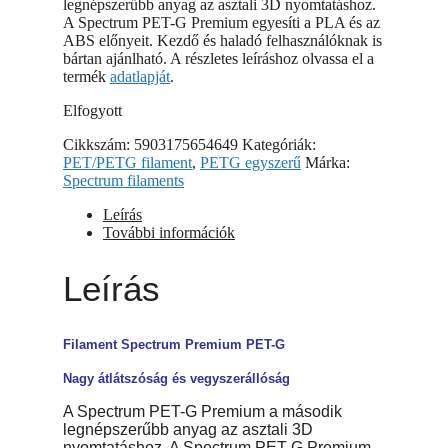
legnépszerűbb anyag az asztali 3D nyomtatáshoz.
A Spectrum PET-G Premium egyesíti a PLA és az
ABS előnyeit. Kezdő és haladó felhasználóknak is
bártan ajánlható. A részletes leíráshoz olvassa el a
termék
adatlapját
.
Elfogyott
Cikkszám:
5903175654649
Kategóriák:
PET/PETG filament
,
PETG egyszerű
Márka:
Spectrum filaments
Leírás
További információk
Leírás
Filament Spectrum Premium PET-G
Nagy átlátszóság és vegyszerállóság
A Spectrum PET-G Premium a második
legnépszerűbb anyag az asztali 3D
nyomtatáshoz. A Spectrum PET-G Premium