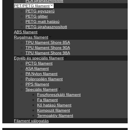
PLA újrahasznosított
PET/PETG filament
PETG egyszerű
PETG glitter
PETG matt hatású
PETG újrahasznosított
ABS filament
Rugalmas filament
TPU filament Shore 85A
TPU filament Shore 90A
TPU filament Shore 98A
Egyéb és speciális filament
PCTG filament
ASA filament
PA Nylon filament
Polipropilén filament
PPS filament
Speciális filament
Foszforeszkáló filament
Fa filament
Kő hatású filament
Kompozit filament
Termoaktív filament
Filament válogatás