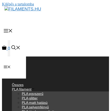
Kilépés a tartalomba
MENU
0
Anyagok
Összes
PLA filament
PLA egyszerű
PLA glitter
PLA matt hatású
PLA selyemfényű