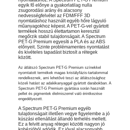
egyik fő előnye a gyakorlatilag nulla
zsugorodási arány és alacsony
nedvességfelvétel az FDM/FFF 3D
nyomtatáshoz használt egyéb hőre lágyuló
műanyagokhoz képest. A PET-G-vel gyártott
termékek hosszú élettartamon keresztül
megőrzik stabil tulajdonságait. A Spectrum
PET-G Premium egyesíti a PLA és az ABS
előnyeit. Szinte problémamentes nyomtatást
és kivételes tapadást biztosít a rétegek
között.
Az átlátszó Spectrum PET-G Premium színekkel
nyomtatott termékek magas kristályfázis-tartalommal
rendelkeznek, ami lehetővé teszi az átlátszósághoz
közeli hatást az adalékanyaggal gyártott darabokban. A
Spectrum PET-G Premium gyártása során használt
pellet és pigmentek élelmiszerrel való érintkezése
engedélyezett.
A Spectrum PET-G Premium egyéb
tulajdonságait illetően vegye figyelembe a jó
kúszási ellenállást állandó terhelés mellett.
Ez a felvitt anyag rétegei közötti nagyon jó
kohézióból adódik. Ez jóval alacsonyabb