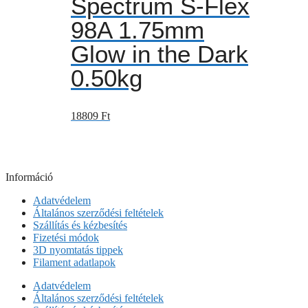
Spectrum S-Flex
98A 1.75mm
Glow in the Dark
0.50kg
18809
Ft
Információ
Adatvédelem
Általános szerződési feltételek
Szállítás és kézbesítés
Fizetési módok
3D nyomtatás tippek
Filament adatlapok
Adatvédelem
Általános szerződési feltételek