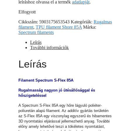
leíráshoz olvassa el a termék
adatlapját
.
Elfogyott
Cikkszám:
5903175653543
Kategóriák:
Rugalmas
filament
,
TPU filament Shore 85A
Márka:
Spectrum filaments
Leírás
További információk
Leírás
Filament Spectrum S-Flex 85A
Rugalmasság nagyon jó ütésállósággal és
hőszigeteléssel
A Spectrum S-Flex 85A egy hőre lágyuló poliéter-
poliuretán alapú filament. Az additív gyártás területén
az S-Flex 85A egy viszonylag egyszerű és hibamentes
3D nyomtatási eljárással jellemezhető anyag. További
előny amely lehetővé teszi a tökéletes nyomtatást,