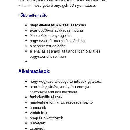
(lökhárítók, éles szélvédők), tömítő- és védőelemek,
valamint hőszigetelő anyagok 3D nyomtatása.
Főbb jellemzők:
nagy ellenállás a vízzel szemben
akár 650%-os szakadási nyúlás
Shore-A keménység / 85
nagy szakító- és nyírószilárdság
alacsony zsugorodás
ellenállás számos általános ipari olajjal és
vegyszerrel szemben
Alkalmazások:
nagy vegyszerállóságú tömítések gyártása
termékek gyártása, amelyeket energia
adszorbensként kell használni
funkcionális részek
mindenféle lökhárító, rezgéscsillapító
útmutatók
védőtokok
snap-fit alkatrészek
hüvelyek
zsanérok