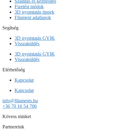
Szállítás és kézbesítés
Fizetési módok
3D nyomtatás tippek
Filament adatlapok
Segítség
3D nyomtatás GYIK
Visszaküldés
3D nyomtatás GYIK
Visszaküldés
Elérhetőség
Kapcsolat
Kapcsolat
info@filaments.hu
+36 70 16 54 706
Kövess minket
Partnereink