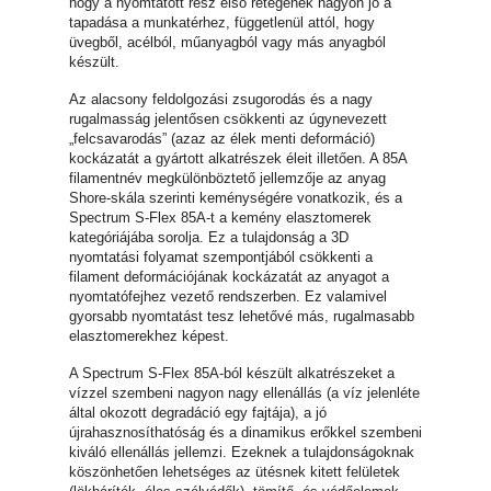
hogy a nyomtatott rész első rétegének nagyon jó a
tapadása a munkatérhez, függetlenül attól, hogy
üvegből, acélból, műanyagból vagy más anyagból
készült.
Az alacsony feldolgozási zsugorodás és a nagy
rugalmasság jelentősen csökkenti az úgynevezett
„felcsavarodás” (azaz az élek menti deformáció)
kockázatát a gyártott alkatrészek éleit illetően. A 85A
filamentnév megkülönböztető jellemzője az anyag
Shore-skála szerinti keménységére vonatkozik, és a
Spectrum S-Flex 85A-t a kemény elasztomerek
kategóriájába sorolja. Ez a tulajdonság a 3D
nyomtatási folyamat szempontjából csökkenti a
filament deformációjának kockázatát az anyagot a
nyomtatófejhez vezető rendszerben. Ez valamivel
gyorsabb nyomtatást tesz lehetővé más, rugalmasabb
elasztomerekhez képest.
A Spectrum S-Flex 85A-ból készült alkatrészeket a
vízzel szembeni nagyon nagy ellenállás (a víz jelenléte
által okozott degradáció egy fajtája), a jó
újrahasznosíthatóság és a dinamikus erőkkel szembeni
kiváló ellenállás jellemzi. Ezeknek a tulajdonságoknak
köszönhetően lehetséges az ütésnek kitett felületek