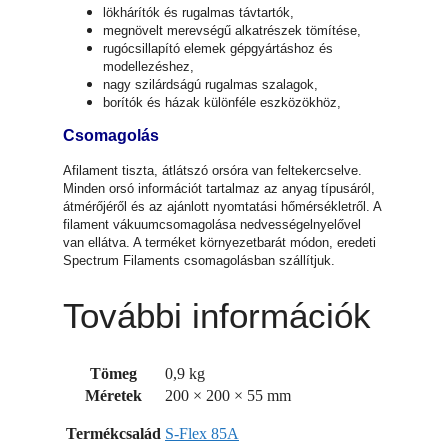
lökhárítók és rugalmas távtartók,
megnövelt merevségű alkatrészek tömítése,
rugócsillapító elemek gépgyártáshoz és
modellezéshez,
nagy szilárdságú rugalmas szalagok,
borítók és házak különféle eszközökhöz,
Csomagolás
Afilament tiszta, átlátszó orsóra van feltekercselve.
Minden orsó információt tartalmaz az anyag típusáról,
átmérőjéről és az ajánlott nyomtatási hőmérsékletről. A
filament vákuumcsomagolása nedvességelnyelővel
van ellátva. A terméket környezetbarát módon, eredeti
Spectrum Filaments csomagolásban szállítjuk.
További információk
Tömeg
0,9 kg
Méretek
200 × 200 × 55 mm
Termékcsalád
S-Flex 85A