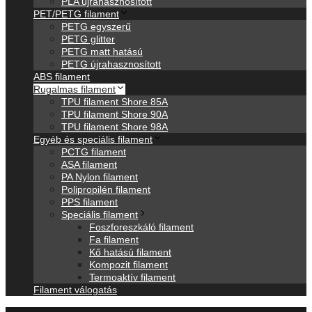
PLA újrahasznosított
PET/PETG filament
PETG egyszerű
PETG glitter
PETG matt hatású
PETG újrahasznosított
ABS filament
Rugalmas filament
TPU filament Shore 85A
TPU filament Shore 90A
TPU filament Shore 98A
Egyéb és speciális filament
PCTG filament
ASA filament
PA Nylon filament
Polipropilén filament
PPS filament
Speciális filament
Foszforeszkáló filament
Fa filament
Kő hatású filament
Kompozit filament
Termoaktív filament
Filament válogatás