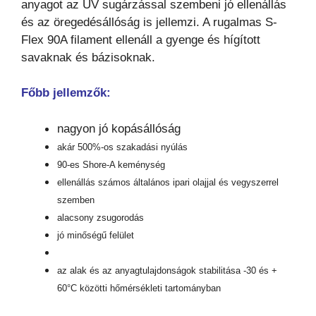
anyagot az UV sugárzással szembeni jó ellenállás
és az öregedésállóság is jellemzi. A rugalmas S-
Flex 90A filament ellenáll a gyenge és hígított
savaknak és bázisoknak.
Főbb jellemzők:
nagyon jó kopásállóság
akár 500%-os szakadási nyúlás
90-es Shore-A keménység
ellenállás számos általános ipari olajjal és vegyszerrel
szemben
alacsony zsugorodás
jó minőségű felület
az alak és az anyagtulajdonságok stabilitása -30 és +
60°C közötti hőmérsékleti tartományban