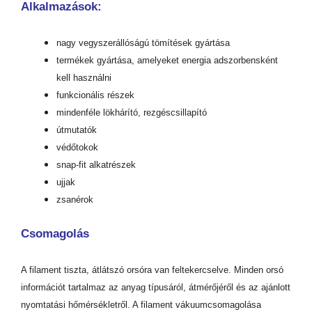
Alkalmazások:
nagy vegyszerállóságú tömítések gyártása
termékek gyártása, amelyeket energia adszorbensként
kell használni
funkcionális részek
mindenféle lökhárító, rezgéscsillapító
útmutatók
védőtokok
snap-fit alkatrészek
ujjak
zsanérok
Csomagolás
A filament tiszta, átlátszó orsóra van feltekercselve. Minden orsó
információt tartalmaz az anyag típusáról, átmérőjéről és az ajánlott
nyomtatási hőmérsékletről. A filament vákuumcsomagolása