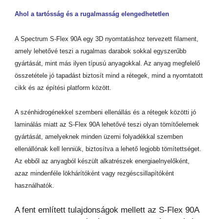
Ahol a tartósság és a rugalmasság elengedhetetlen
A Spectrum S-Flex 90A egy 3D nyomtatáshoz tervezett filament,
amely lehetővé teszi a rugalmas darabok sokkal egyszerűbb
gyártását, mint más ilyen típusú anyagokkal. Az anyag megfelelő
összetétele jó tapadást biztosít mind a rétegek, mind a nyomtatott
cikk és az építési platform között.
A szénhidrogénekkel szembeni ellenállás és a rétegek közötti jó
laminálás miatt az S-Flex 90A lehetővé teszi olyan tömítőelemek
gyártását, amelyeknek minden üzemi folyadékkal szemben
ellenállónak kell lenniük, biztosítva a lehető legjobb tömítettséget.
Az ebből az anyagból készült alkatrészek energiaelnyelőként,
azaz mindenféle lökhárítóként vagy rezgéscsillapítóként
használhatók.
A fent említett tulajdonságok mellett az S-Flex 90A