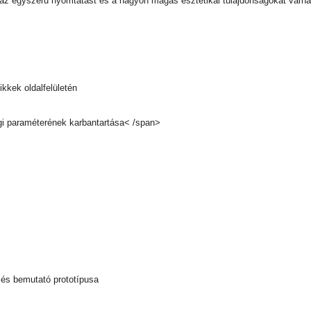
k az egyszerű nyomtatást és a nagyon magas esztétikai tulajdonságokat várna
ikkek oldalfelületén
i paraméterének karbantartása< /span>
 és bemutató prototípusa