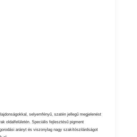
lajdonságokkal, selyemfényű, szatén jellegű megjelenést
k oldalfelületén. Speciális fejlesztésű pigment
orodási arányt és viszonylag nagy szakítószilárdságot