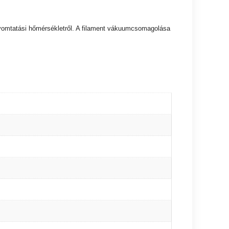
t nyomtatási hőmérsékletről. A filament vákuumcsomagolása