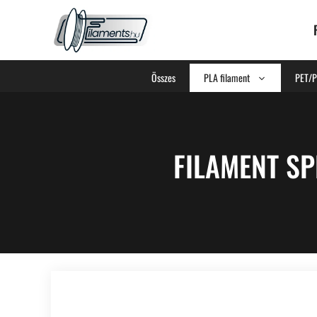
Összes
PLA filament
PET/P
FILAMENT SP