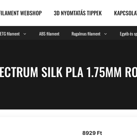
FILAMENT WEBSHOP
3D NYOMTATÁS TIPPEK
KAPCSOLA
ETG filament
ABS filament
Rugalmas filament
Egyéb és sp
ECTRUM SILK PLA 1.75MM R
8929
Ft