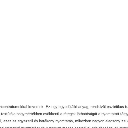
ncentrátumokkal kevernek. Ez egy egyedülálló anyag, rendkívül esztétikus tu
 textúrája nagymértékben csökkenti a rétegek láthatóságát a nyomtatott tárgya
ai, azaz az egyszerű és hatékony nyomtatás, miközben nagyon alacsony zsug