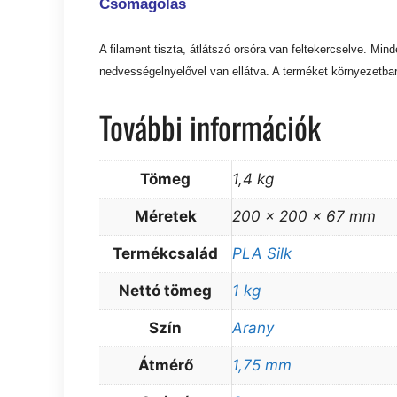
Csomagolás
A filament tiszta, átlátszó orsóra van feltekercselve. Mi
nedvességelnyelővel van ellátva. A terméket környezetba
További információk
Tömeg
1,4 kg
Méretek
200 × 200 × 67 mm
Termékcsalád
PLA Silk
Nettó tömeg
1 kg
Szín
Arany
Átmérő
1,75 mm