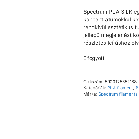
Spectrum PLA SILK egy
koncentrátumokkal kev
rendkívül esztétikus 
jellegű megjelenést k
részletes leíráshoz ol
Elfogyott
Cikkszám:
5903175652188
Kategóriák:
PLA filament
,
P
Márka:
Spectrum filaments