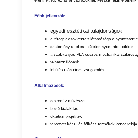
érünk el. Így ez az anyag azoknak készült, akik értékeli
Főbb jellemzők:
egyedi esztétikai tulajdonságok
a rétegek csökkentett láthatósága a nyomtatott c
szaténfény a teljes felületen nyomtatott cikkek
a szabványos PLA összes mechanikai szilárdság
felhasználóbarát
lehűlés után nincs zsugorodás
Alkalmazások:
dekoratív művészet
belső kialakítás
oktatási projektek
tervezett kész- és félkész termékek koncepciója