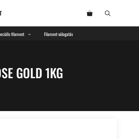
T
eciális filament
Filament válogatás
OSE GOLD 1KG