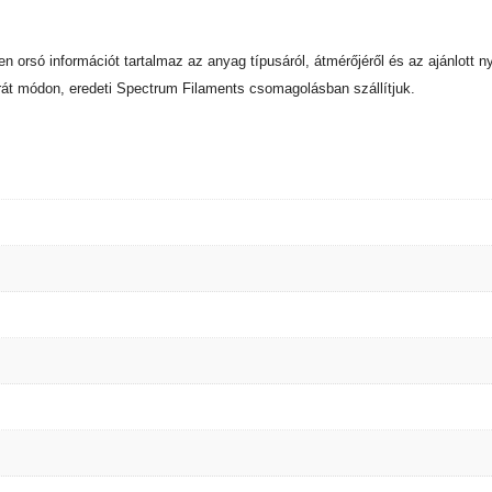
nden orsó információt tartalmaz az anyag típusáról, átmérőjéről és az ajánlot
rát módon, eredeti Spectrum Filaments csomagolásban szállítjuk.