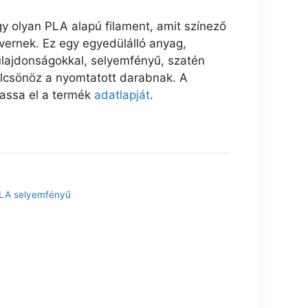
 olyan PLA alapú filament, amit színező
ernek. Ez egy egyedülálló anyag,
tulajdonságokkal, selyemfényű, szatén
ölcsönöz a nyomtatott darabnak. A
vassa el a termék
adatlapját
.
LA selyemfényű