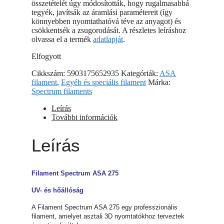
összetételét úgy módosították, hogy rugalmasabbá
tegyék, javítsák az áramlási paramétereit (így
könnyebben nyomtathatóvá téve az anyagot) és
csökkentsék a zsugorodását. A részletes leíráshoz
olvassa el a termék
adatlapját
.
Elfogyott
Cikkszám:
5903175652935
Kategóriák:
ASA
filament
,
Egyéb és speciális filament
Márka:
Spectrum filaments
Leírás
További információk
Leírás
Filament Spectrum ASA 275
UV- és hőállóság
A Filament Spectrum ASA 275 egy professzionális
filament, amelyet asztali 3D nyomtatókhoz terveztek