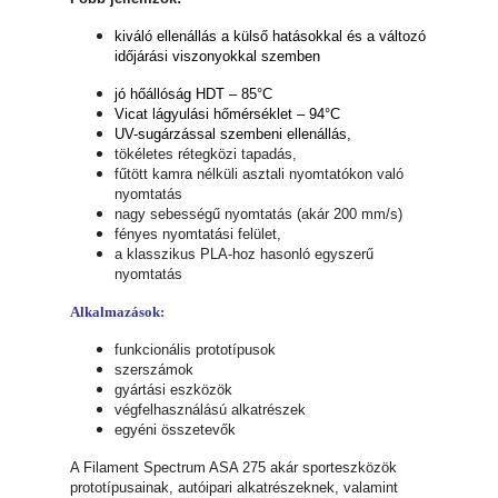
kiváló ellenállás a külső hatásokkal és a változó
időjárási viszonyokkal szemben
jó hőállóság HDT – 85°C
Vicat lágyulási hőmérséklet – 94°C
UV-sugárzással szembeni ellenállás,
tökéletes rétegközi tapadás,
fűtött kamra nélküli asztali nyomtatókon való
nyomtatás
nagy sebességű nyomtatás (akár 200 mm/s)
fényes nyomtatási felület,
a klasszikus PLA-hoz hasonló egyszerű
nyomtatás
Alkalmazások:
funkcionális prototípusok
szerszámok
gyártási eszközök
végfelhasználású alkatrészek
egyéni összetevők
A Filament Spectrum ASA 275 akár sporteszközök
prototípusainak, autóipari alkatrészeknek, valamint