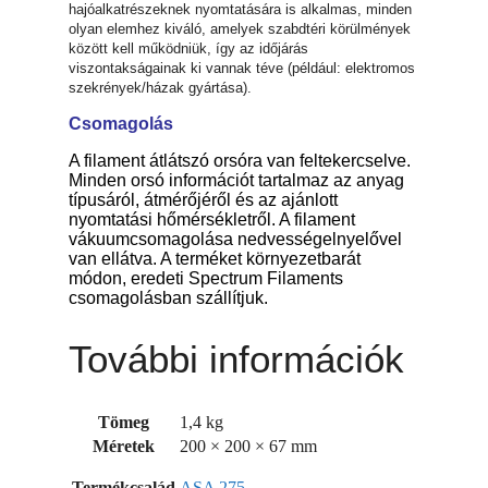
hajóalkatrészeknek nyomtatására is alkalmas, minden
olyan elemhez kiváló, amelyek szabdtéri körülmények
között kell működniük, így az időjárás
viszontakságainak ki vannak téve (például: elektromos
szekrények/házak gyártása).
Csomagolás
A filament átlátszó orsóra van feltekercselve.
Minden orsó információt tartalmaz az anyag
típusáról, átmérőjéről és az ajánlott
nyomtatási hőmérsékletről. A filament
vákuumcsomagolása nedvességelnyelővel
van ellátva. A terméket környezetbarát
módon, eredeti Spectrum Filaments
csomagolásban szállítjuk.
További információk
Tömeg
1,4 kg
Méretek
200 × 200 × 67 mm
Termékcsalád
ASA 275