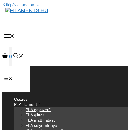
Kilépés a tartalomba
MENU
0
Anyagok
Összes
PLA filament
PLA egyszerű
PLA glitter
PLA matt hatású
PLA selyemfényű