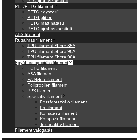
PLA újrahasznosított
PET/PETG filament
PETG egyszerű
PETG glitter
PETG matt hatású
PETG újrahasznosított
ABS filament
Rugalmas filament
TPU filament Shore 85A
TPU filament Shore 90A
TPU filament Shore 98A
Egyéb és speciális filament
PCTG filament
ASA filament
PA Nylon filament
Polipropilén filament
PPS filament
Speciális filament
Foszforeszkáló filament
Fa filament
Kő hatású filament
Kompozit filament
Termoaktív filament
Filament válogatás