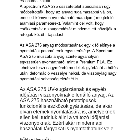
és optimalizáltak.
A Spectrum ASA 275 összetételét speciálisan úgy
módosították, hogy az anyag rugalmasabbá váljon,
emellett könnyen nyomtatható maradjon ( megfelelő
áramlási paraméterek). Valamint cél volt, hogy
csökkentsék a zsugorodását mindemellett növeljék a
rétegek közötti tapadást.
Az ASA 275 anyag módosításának egyik fő előnye a
nyomtatási paraméterek egyszerűsége. A Spectrum
ASA 275 műszaki anyag szinte ugyanolyan
egyszerűen nyomtatható, mint a Premium PLA. Ez
lehetővé teszi nagyméretű modellek gyártását a hűtés
utáni deformáció veszélye nélkül, de viszonylag nagy
nyomtatási sebesség elérését is.
Az ASA 275 UV-sugárzásnak és egyéb
időjárási viszonyoknak ellenálló anyag. Az
ASA 275 használható prototípusok,
funkcionális eszközök gyártására, de akár
olyan elemek nyomtatására is, amelyeknek
ellen kell tudniuk állni a változó időjárási
viszonyoknak. Ezért akár mindennapi
használati tárgyakat is nyomtathatunk vele.
Főbb jellemzők: