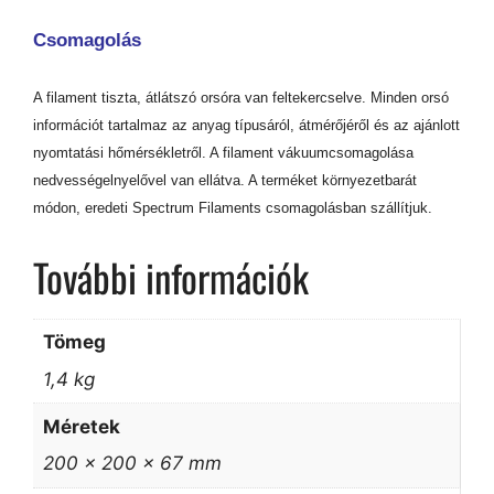
Csomagolás
A filament tiszta, átlátszó orsóra van feltekercselve. Minden orsó
információt tartalmaz az anyag típusáról, átmérőjéről és az ajánlott
nyomtatási hőmérsékletről. A filament vákuumcsomagolása
nedvességelnyelővel van ellátva. A terméket környezetbarát
módon, eredeti Spectrum Filaments csomagolásban szállítjuk.
További információk
Tömeg
1,4 kg
Méretek
200 × 200 × 67 mm