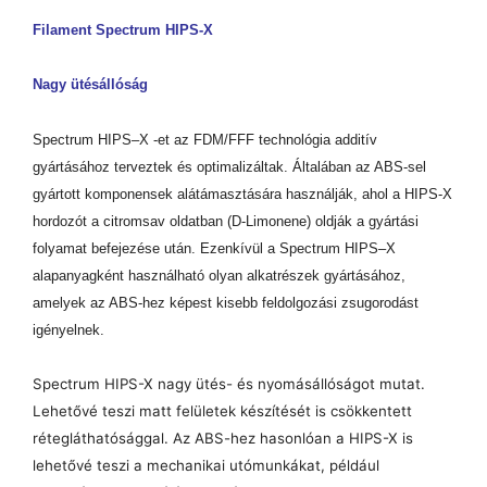
Filament Spectrum HIPS-X
Nagy ütésállóság
Spectrum HIPS–X -et az FDM/FFF technológia additív
gyártásához terveztek és optimalizáltak. Általában az ABS-sel
gyártott komponensek alátámasztására használják, ahol a HIPS-X
hordozót a citromsav oldatban (D-Limonene) oldják a gyártási
folyamat befejezése után. Ezenkívül a Spectrum HIPS–X
alapanyagként használható olyan alkatrészek gyártásához,
amelyek az ABS-hez képest kisebb feldolgozási zsugorodást
igényelnek.
Spectrum HIPS-X nagy ütés- és nyomásállóságot mutat.
Lehetővé teszi matt felületek készítését is csökkentett
rétegláthatósággal. Az ABS-hez hasonlóan a HIPS-X is
lehetővé teszi a mechanikai utómunkákat, például