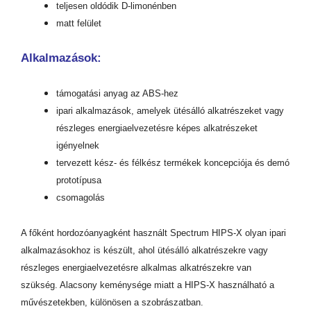
teljesen oldódik D-limonénben
matt felület
Alkalmazások:
támogatási anyag az ABS-hez
ipari alkalmazások, amelyek ütésálló alkatrészeket vagy
részleges energiaelvezetésre képes alkatrészeket
igényelnek
tervezett kész- és félkész termékek koncepciója és demó
prototípusa
csomagolás
A főként hordozóanyagként használt Spectrum HIPS-X olyan ipari
alkalmazásokhoz is készült, ahol ütésálló alkatrészekre vagy
részleges energiaelvezetésre alkalmas alkatrészekre van
szükség. Alacsony keménysége miatt a HIPS-X használható a
művészetekben, különösen a szobrászatban.