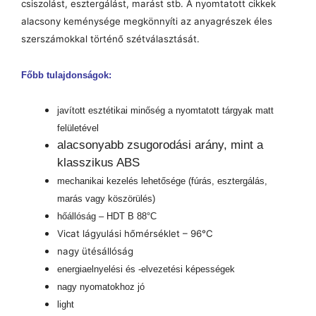
csiszolást, esztergálást, marást stb. A nyomtatott cikkek
alacsony keménysége megkönnyíti az anyagrészek éles
szerszámokkal történő szétválasztását.
Főbb tulajdonságok:
javított esztétikai minőség a nyomtatott tárgyak matt
felületével
alacsonyabb zsugorodási arány, mint a
klasszikus ABS
mechanikai kezelés lehetősége (fúrás, esztergálás,
marás vagy köszörülés)
hőállóság – HDT B 88°C
Vicat lágyulási hőmérséklet – 96°C
nagy ütésállóság
energiaelnyelési és -elvezetési képességek
nagy nyomatokhoz jó
light