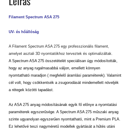
Leírás
Filament Spectrum ASA 275
UV- és hőállóság
A Filament Spectrum ASA 275 egy professzionális filament,
amelyet asztali 3D nyomtatókhoz terveztek és optimalizáltak.
A Spectrum ASA 275 összetételét speciálisan úgy módosították,
hogy az anyag rugalmasabbá váljon, emellett könnyen
nyomtatható maradjon ( megfelelő áramlási paraméterek). Valamint
cél volt, hogy csökkentsék a zsugorodását mindemellett növeljék
a rétegek közötti tapadást.
Az ASA 275 anyag módosításának egyik fő előnye a nyomtatási
paraméterek egyszerűsége. A Spectrum ASA 275 műszaki anyag
szinte ugyanolyan egyszerűen nyomtatható, mint a Premium PLA.
Ez lehetővé teszi nagyméretű modellek gyártását a hűtés utáni