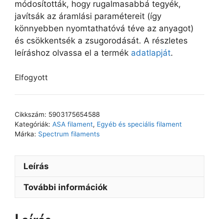
módosították, hogy rugalmasabbá tegyék,
javítsák az áramlási paramétereit (így
könnyebben nyomtathatóvá téve az anyagot)
és csökkentsék a zsugorodását. A részletes
leíráshoz olvassa el a termék
adatlapját
.
Elfogyott
Cikkszám:
5903175654588
Kategóriák:
ASA filament
,
Egyéb és speciális filament
Márka:
Spectrum filaments
Leírás
További információk