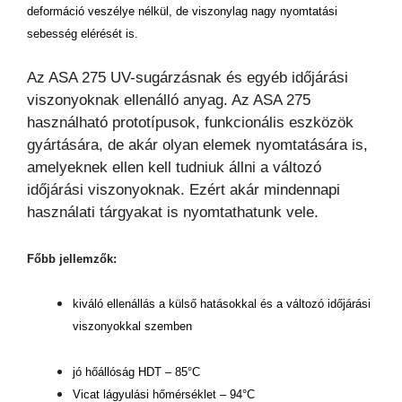
deformáció veszélye nélkül, de viszonylag nagy nyomtatási
sebesség elérését is.
Az ASA 275 UV-sugárzásnak és egyéb időjárási
viszonyoknak ellenálló anyag. Az ASA 275
használható prototípusok, funkcionális eszközök
gyártására, de akár olyan elemek nyomtatására is,
amelyeknek ellen kell tudniuk állni a változó
időjárási viszonyoknak. Ezért akár mindennapi
használati tárgyakat is nyomtathatunk vele.
Főbb jellemzők:
kiváló ellenállás a külső hatásokkal és a változó időjárási
viszonyokkal szemben
jó hőállóság HDT – 85°C
Vicat lágyulási hőmérséklet – 94°C