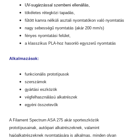
UV-sugárzással szembeni ellenállás,
tökéletes rétegközi tapadás,
fűtött kamra nélküli asztali nyomtatókon való nyomtatás
nagy sebességű nyomtatás (akár 200 mm/s)
fényes nyomtatási felület,
a klasszikus PLA-hoz hasonló egyszerű nyomtatás
Alkalmazások:
funkcionális prototípusok
szerszámok
gyártási eszközök
végfelhasználású alkatrészek
egyéni összetevők
A Filament Spectrum ASA 275 akár sporteszközök
prototípusainak, autóipari alkatrészeknek, valamint
hajóalkatrészeknek nyomtatására is alkalmas, minden olyan