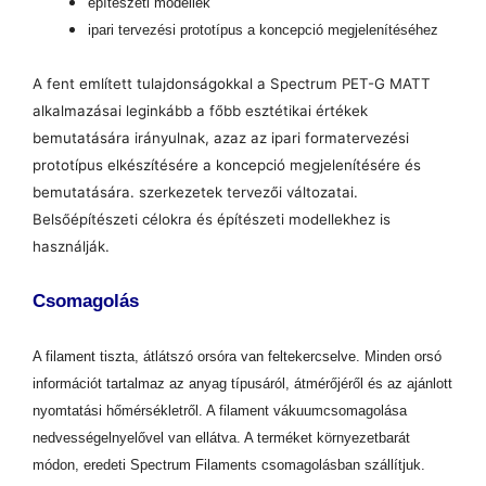
építészeti modellek
ipari tervezési prototípus a koncepció megjelenítéséhez
A fent említett tulajdonságokkal a Spectrum PET-G MATT
alkalmazásai leginkább a főbb esztétikai értékek
bemutatására irányulnak, azaz az ipari formatervezési
prototípus elkészítésére a koncepció megjelenítésére és
bemutatására. szerkezetek tervezői változatai.
Belsőépítészeti célokra és építészeti modellekhez is
használják.
Csomagolás
A filament tiszta, átlátszó orsóra van feltekercselve. Minden orsó
információt tartalmaz az anyag típusáról, átmérőjéről és az ajánlott
nyomtatási hőmérsékletről. A filament vákuumcsomagolása
nedvességelnyelővel van ellátva. A terméket környezetbarát
módon, eredeti Spectrum Filaments csomagolásban szállítjuk.