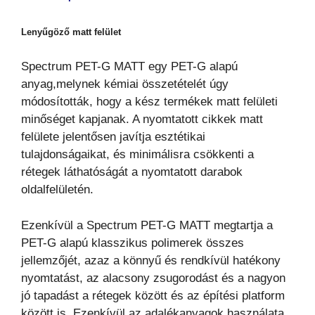
Lenyűgöző matt felület
Spectrum PET-G MATT egy PET-G alapú
anyag,melynek kémiai összetételét úgy
módosították, hogy a kész termékek matt felületi
minőséget kapjanak. A nyomtatott cikkek matt
felülete jelentősen javítja esztétikai
tulajdonságaikat, és minimálisra csökkenti a
rétegek láthatóságát a nyomtatott darabok
oldalfelületén.
Ezenkívül a Spectrum PET-G MATT megtartja a
PET-G alapú klasszikus polimerek összes
jellemzőjét, azaz a könnyű és rendkívül hatékony
nyomtatást, az alacsony zsugorodást és a nagyon
jó tapadást a rétegek között és az építési platform
között is. Ezenkívül az adalékanyagok használata