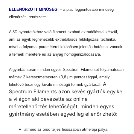
ELLENŐRZÖTT MINŐSÉG!
–
a piac legpontosabb minőség
ellenőrzési rendszere
A 3D nyomtatókhoz való filament szabad extrudálással készül,
ami az egyik legnehezebb extrudálásos feldolgozási technika,
mivel a folyamat paraméterei különösen jelentős hatással vannak
a termék méretére és az anyag homogenizálódására.
A gyártás során minden egyes Spectrum Filamentet
folyamatosan
mérnek 2 keresztmetszeten
±0,8 µm pontossággal, amely
A
lehetővé teszi
egy
kiváló minőségű
termék gyártását.
Spectrum Filaments azon kevés gyártók egyike
a világon
aki bevezette az
online
méretellenőrzés lehetőségét, minden egyes
gyártmány esetében egyedileg ellenőrizhető:
átmérő az orsó teljes hosszában
átmérőjű pálya,