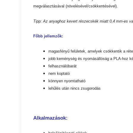
megválasztásával (növelésével/csökkentésével).
Tipp: Az anyaghoz kevert részecskék miatt 0,4 mm-es v
Főbb jellemzők:
magasfényű felületek, amelyek csökkentik a réte
jobb keménység és nyomásállóság a PLA-hoz ké
felhasználóbarát
nem koptató
könnyen nyomtatható
lehűlés után nincs zsugorodás
Alkalmazások: