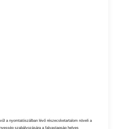
vűl a nyomtatószálban lévő részecsketartalom növeli a
nyesség szabályozására a falvastagság helyes