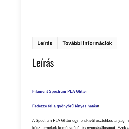
Leírás
További információk
Leírás
Filament Spectrum PLA Glitter
Fedezze fel a gyönyörű fényes hatást
t
A Spectrum PLA Glitter egy rendkívül esztétikus anyag, 
kész termékek keménységét és nyomásállóságát. Ezek a t