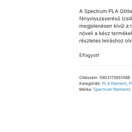
A Spectrum PLA Glitte
fényvisszaverésű (csi
megjelenésen kívűl a
növeli a kész termék
részletes leíráshoz ol
Elfogyott
Cikkszám:
5903175651488
Kategóriák:
PLA filament
,
P
Márka:
Spectrum filaments