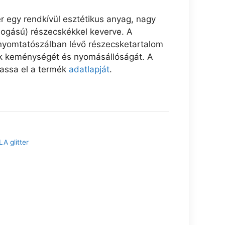
r egy rendkívül esztétikus anyag, nagy
llogású) részecskékkel keverve. A
 nyomtatószálban lévő részecsketartalom
ek keménységét és nyomásállóságát. A
vassa el a termék
adatlapját
.
LA glitter