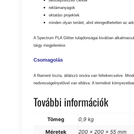
belsőépítészeti cikkek
reklámanyagok
oktatási projektek
minden olyan terület, ahol elengedhetetlen az ado
A Spectrum PLA Glitter tulajdonságai kiválóan alkalmassá
tárgy megjelenése.
Csomagolás
A filament tiszta, átlátszó orsóra van feltekercselve. Mi
nedvességelnyelővel van ellátva. A terméket környezetba
További információk
Tömeg
0,9 kg
Méretek
200 × 200 × 55 mm