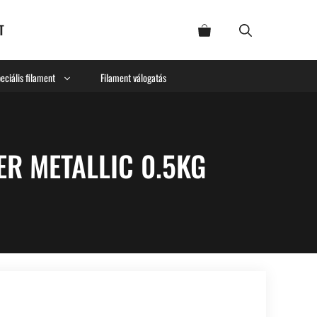
T
eciális filament
Filament válogatás
ER METALLIC 0.5KG