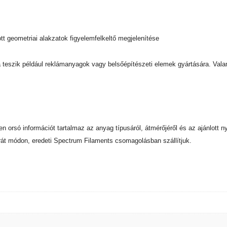
tt geometriai alakzatok figyelemfelkeltő megjelenítése
 teszik például reklámanyagok vagy belsőépítészeti elemek gyártására. Vala
nden orsó információt tartalmaz az anyag típusáról, átmérőjéről és az ajánlot
rát módon, eredeti Spectrum Filaments csomagolásban szállítjuk.