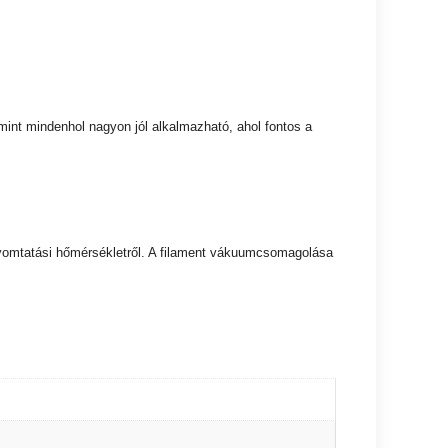
mint mindenhol nagyon jól alkalmazható, ahol fontos a
t nyomtatási hőmérsékletről. A filament vákuumcsomagolása