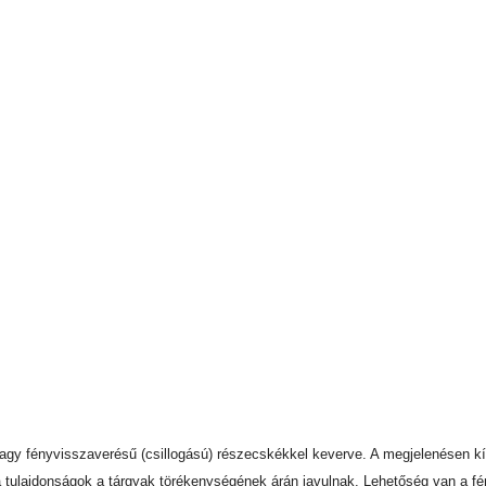
nagy fényvisszaverésű (csillogású) részecskékkel keverve. A megjelenésen kí
ulajdonságok a tárgyak törékenységének árán javulnak. Lehetőség van a fé