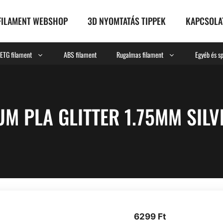
FILAMENT WEBSHOP
3D NYOMTATÁS TIPPEK
KAPCSOLA
ETG filament
ABS filament
Rugalmas filament
Egyéb és sp
M PLA GLITTER 1.75MM SILV
6299
Ft