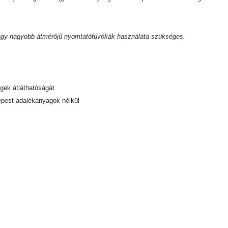
agy nagyobb átmérőjű nyomtatófúvókák használata szükséges.
gek átláthatóságát
pest adalékanyagok nélkül