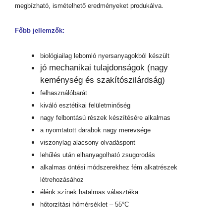
megbízható, ismételhető eredményeket produkálva.
Főbb jellemzők:
biológiailag lebomló nyersanyagokból készült
jó mechanikai tulajdonságok (nagy
keménység és szakítószilárdság)
felhasználóbarát
kiváló esztétikai felületminőség
nagy felbontású részek készítésére alkalmas
a nyomtatott darabok nagy merevsége
viszonylag alacsony olvadáspont
lehűlés után elhanyagolható zsugorodás
alkalmas öntési módszerekhez fém alkatrészek
létrehozásához
élénk színek hatalmas választéka
hőtorzítási hőmérséklet – 55°C