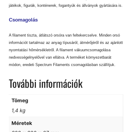
játékok, figurák, konténerek, fogantyúk és állványok gyártására is.
Csomagolás
A filament tiszta, átlátszó orsóra van feltekercselve. Minden orsó
információt tartalmaz az anyag típusáról, átmérőjéről és az ajánlott
nyomtatási hőmérsékletről. A filament vákuumcsomagolása
nedvességelnyelővel van ellátva. A terméket környezetbarát
módon, eredeti Spectrum Filaments csomagolásban szállítjuk.
További információk
Tömeg
1,4 kg
Méretek