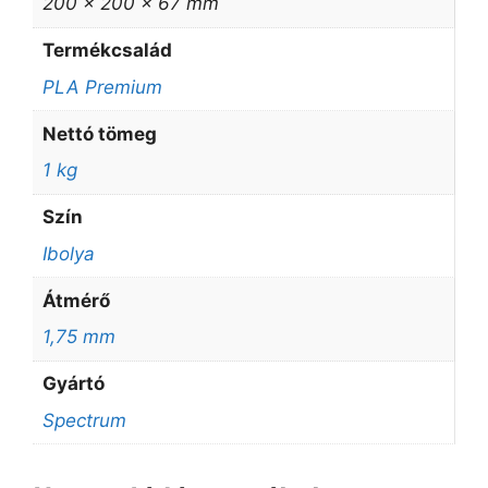
200 × 200 × 67 mm
Termékcsalád
PLA Premium
Nettó tömeg
1 kg
Szín
Ibolya
Átmérő
1,75 mm
Gyártó
Spectrum