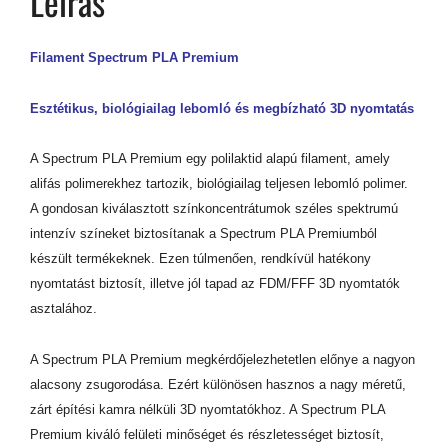
Leírás
Filament Spectrum PLA Premium
Esztétikus, biológiailag lebomló és megbízható 3D nyomtatás
A Spectrum PLA Premium egy polilaktid alapú filament, amely
alifás polimerekhez tartozik, biológiailag teljesen lebomló polimer.
A gondosan kiválasztott színkoncentrátumok széles spektrumú
intenzív színeket biztosítanak a Spectrum PLA Premiumból
készült termékeknek. Ezen túlmenően, rendkívül hatékony
nyomtatást biztosít, illetve jól tapad az FDM/FFF 3D nyomtatók
asztalához.
A Spectrum PLA Premium megkérdőjelezhetetlen előnye a nagyon
alacsony zsugorodása. Ezért különösen hasznos a nagy méretű,
zárt építési kamra nélküli 3D nyomtatókhoz. A Spectrum PLA
Premium kiváló felületi minőséget és részletességet biztosít,