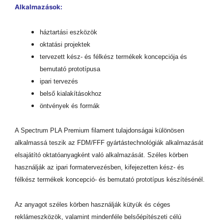
Alkalmazások:
háztartási eszközök
oktatási projektek
tervezett kész- és félkész termékek koncepciója és
bemutató prototípusa
ipari tervezés
belső kialakításokhoz
öntvények és formák
A Spectrum PLA Premium filament tulajdonságai különösen
alkalmassá teszik az FDM/FFF gyártástechnológiák alkalmazását
elsajátító oktatóanyagként való alkalmazását. Széles körben
használják az ipari formatervezésben, kifejezetten kész- és
félkész termékek koncepció- és bemutató prototípus készítésénél.
Az anyagot széles körben használják kütyük és céges
reklámeszközök, valamint mindenféle belsőépítészeti célú