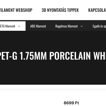
FILAMENT WEBSHOP
3D NYOMTATÁS TIPPEK
KAPCSOLA
ETG filament
ABS filament
Rugalmas filament
Egyéb és sp
T-G 1.75MM PORCELAIN WHI
8699
Ft