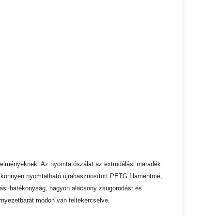
etelményeknek. Az nyomtatószálat az extrudálási maradék
és könnyen nyomtatható újrahasznosított PETG filamentmé,
tási hatékonyság, nagyon alacsony zsugorodást és
rnyezetbarát módon van feltekercselve.