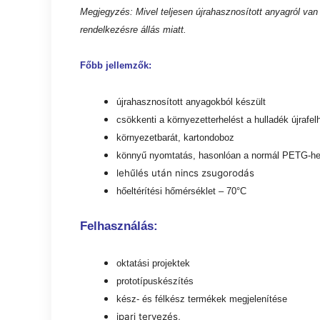
Megjegyzés: Mivel teljesen újrahasznosított anyagról van
rendelkezésre állás miatt.
Főbb jellemzők:
újrahasznosított anyagokból készült
csökkenti a környezetterhelést a hulladék újrafe
környezetbarát, kartondoboz
könnyű nyomtatás, hasonlóan a normál PETG-h
lehűlés után nincs zsugorodás
hőeltérítési hőmérséklet – 70°C
Felhasználás:
oktatási projektek
prototípuskészítés
kész- és félkész termékek megjelenítése
ipari tervezés,