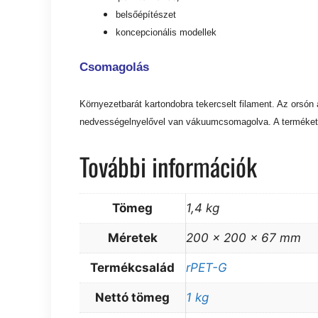
belsőépítészet
koncepcionális modellek
Csomagolás
Környezetbarát kartondobra tekercselt filament. Az orsón
nedvességelnyelővel van vákuumcsomagolva. A terméket 
További információk
Tömeg
1,4 kg
Méretek
200 × 200 × 67 mm
Termékcsalád
rPET-G
Nettó tömeg
1 kg