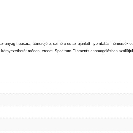
 az anyag típusára, átmérőjére, színére és az ajánlott nyomtatási hőmérsékle
környezetbarát módon, eredeti Spectrum Filaments csomagolásban szállítju