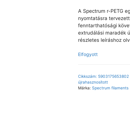
A Spectrum r-PETG egy
nyomtatásra tervezett
fenntarthatósági köv
extrudálási maradék ú
részletes leíráshoz ol
Elfogyott
Cikkszám:
5903175653802
újrahasznosított
Márka:
Spectrum filaments