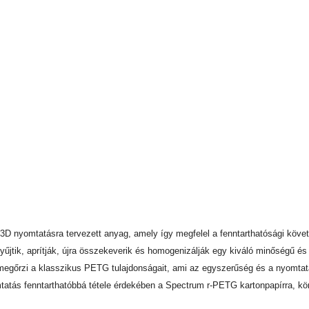
3D nyomtatásra tervezett anyag, amely így megfelel a fenntarthatósági köv
gyűjtik, aprítják, újra összekeverik és homogenizálják egy kiváló minőségű 
megőrzi a klasszikus PETG tulajdonságait, ami az egyszerűség és a nyomta
tatás fenntarthatóbbá tétele érdekében a Spectrum r-PETG kartonpapírra, kö