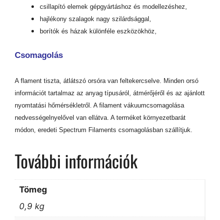
csillapító elemek gépgyártáshoz és modellezéshez,
hajlékony szalagok nagy szilárdsággal,
borítók és házak különféle eszközökhöz,
Csomagolás
A flament tiszta, átlátszó orsóra van feltekercselve. Minden orsó
információt tartalmaz az anyag típusáról, átmérőjéről és az ajánlott
nyomtatási hőmérsékletről. A filament vákuumcsomagolása
nedvességelnyelővel van ellátva. A terméket környezetbarát
módon, eredeti Spectrum Filaments csomagolásban szállítjuk.
További információk
Tömeg
0,9 kg