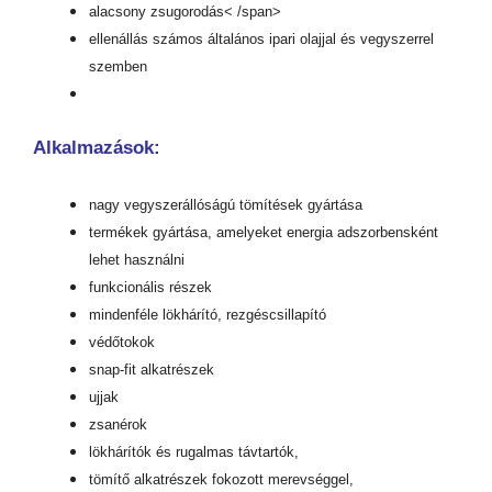
alacsony zsugorodás< /span>
ellenállás számos általános ipari olajjal és vegyszerrel
szemben
Alkalmazások:
nagy vegyszerállóságú tömítések gyártása
termékek gyártása, amelyeket energia adszorbensként
lehet használni
funkcionális részek
mindenféle lökhárító, rezgéscsillapító
védőtokok
snap-fit alkatrészek
ujjak
zsanérok
lökhárítók és rugalmas távtartók,
tömítő alkatrészek fokozott merevséggel,