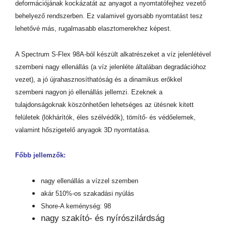
deformációjának kockázatát az anyagot a nyomtatófejhez vezető
behelyező rendszerben. Ez valamivel gyorsabb nyomtatást tesz
lehetővé más, rugalmasabb elasztomerekhez képest.
A Spectrum S-Flex 98A-ból készült alkatrészeket a víz jelenlétével
szembeni nagy ellenállás (a víz jelenléte általában degradációhoz
vezet), a jó újrahasznosíthatóság és a dinamikus erőkkel
szembeni nagyon jó ellenállás jellemzi. Ezeknek a
tulajdonságoknak köszönhetően lehetséges az ütésnek kitett
felületek (lökhárítók, éles szélvédők), tömítő- és védőelemek,
valamint hőszigetelő anyagok 3D nyomtatása.
Főbb jellemzők:
nagy ellenállás a vízzel szemben
akár 510%-os szakadási nyúlás
Shore-A keménység: 98
nagy szakító- és nyírószilárdság