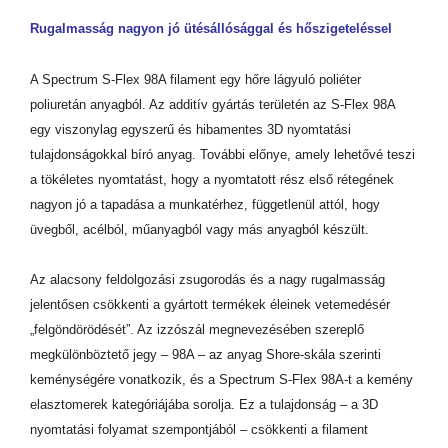
Rugalmasság nagyon jó ütésállósággal és hőszigeteléssel
A Spectrum S-Flex 98A filament egy hőre lágyuló poliéter
poliuretán anyagból. Az additív gyártás területén az S-Flex 98A
egy viszonylag egyszerű és hibamentes 3D nyomtatási
tulajdonságokkal bíró anyag. További előnye, amely lehetővé teszi
a tökéletes nyomtatást, hogy a nyomtatott rész első rétegének
nagyon jó a tapadása a munkatérhez, függetlenül attól, hogy
üvegből, acélból, műanyagból vagy más anyagból készült.
Az alacsony feldolgozási zsugorodás és a nagy rugalmasság
jelentősen csökkenti a gyártott termékek éleinek vetemedésér
„felgöndörödését”. Az izzószál megnevezésében szereplő
megkülönböztető jegy – 98A – az anyag Shore-skála szerinti
keménységére vonatkozik, és a Spectrum S-Flex 98A-t a kemény
elasztomerek kategóriájába sorolja. Ez a tulajdonság – a 3D
nyomtatási folyamat szempontjából – csökkenti a filament