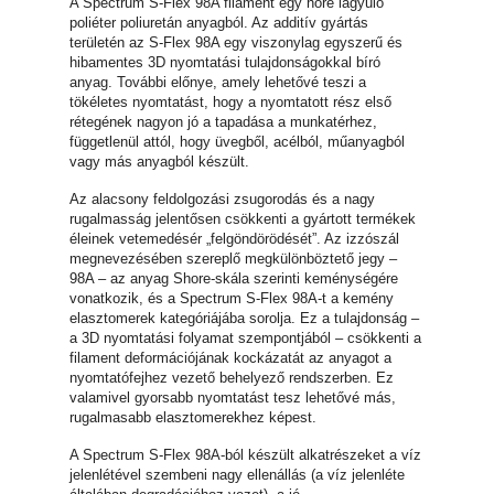
A Spectrum S-Flex 98A filament egy hőre lágyuló
poliéter poliuretán anyagból. Az additív gyártás
területén az S-Flex 98A egy viszonylag egyszerű és
hibamentes 3D nyomtatási tulajdonságokkal bíró
anyag. További előnye, amely lehetővé teszi a
tökéletes nyomtatást, hogy a nyomtatott rész első
rétegének nagyon jó a tapadása a munkatérhez,
függetlenül attól, hogy üvegből, acélból, műanyagból
vagy más anyagból készült.
Az alacsony feldolgozási zsugorodás és a nagy
rugalmasság jelentősen csökkenti a gyártott termékek
éleinek vetemedésér „felgöndörödését”. Az izzószál
megnevezésében szereplő megkülönböztető jegy –
98A – az anyag Shore-skála szerinti keménységére
vonatkozik, és a Spectrum S-Flex 98A-t a kemény
elasztomerek kategóriájába sorolja. Ez a tulajdonság –
a 3D nyomtatási folyamat szempontjából – csökkenti a
filament deformációjának kockázatát az anyagot a
nyomtatófejhez vezető behelyező rendszerben. Ez
valamivel gyorsabb nyomtatást tesz lehetővé más,
rugalmasabb elasztomerekhez képest.
A Spectrum S-Flex 98A-ból készült alkatrészeket a víz
jelenlétével szembeni nagy ellenállás (a víz jelenléte