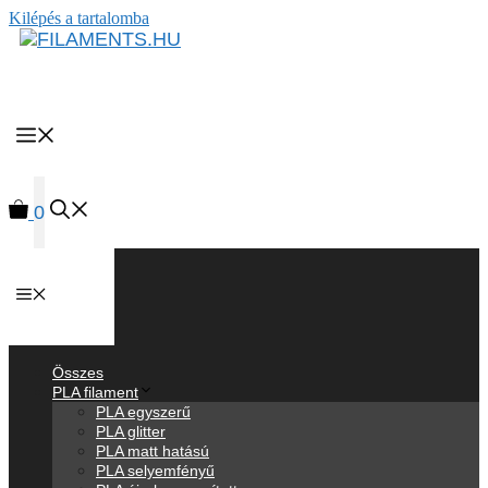
Kilépés a tartalomba
MENU
0
Anyagok
Összes
PLA filament
PLA egyszerű
PLA glitter
PLA matt hatású
PLA selyemfényű