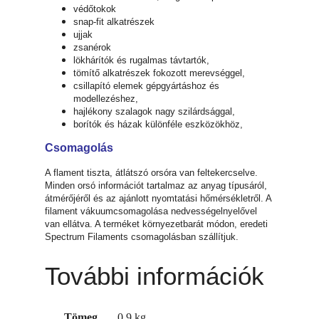
védőtokok
snap-fit alkatrészek
ujjak
zsanérok
lökhárítók és rugalmas távtartók,
tömítő alkatrészek fokozott merevséggel,
csillapító elemek gépgyártáshoz és
modellezéshez,
hajlékony szalagok nagy szilárdsággal,
borítók és házak különféle eszközökhöz,
Csomagolás
A flament tiszta, átlátszó orsóra van feltekercselve.
Minden orsó információt tartalmaz az anyag típusáról,
átmérőjéről és az ajánlott nyomtatási hőmérsékletről. A
filament vákuumcsomagolása nedvességelnyelővel
van ellátva. A terméket környezetbarát módon, eredeti
Spectrum Filaments csomagolásban szállítjuk.
További információk
Tömeg
0,9 kg