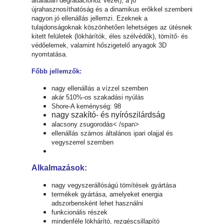
általában degradációhoz vezet), a jó
újrahasznosíthatóság és a dinamikus erőkkel szembeni
nagyon jó ellenállás jellemzi. Ezeknek a
tulajdonságoknak köszönhetően lehetséges az ütésnek
kitett felületek (lökhárítók, éles szélvédők), tömítő- és
védőelemek, valamint hőszigetelő anyagok 3D
nyomtatása.
Főbb jellemzők:
nagy ellenállás a vízzel szemben
akár 510%-os szakadási nyúlás
Shore-A keménység: 98
nagy szakító- és nyírószilárdság
alacsony zsugorodás< /span>
ellenállás számos általános ipari olajjal és
vegyszerrel szemben
Alkalmazások:
nagy vegyszerállóságú tömítések gyártása
termékek gyártása, amelyeket energia
adszorbensként lehet használni
funkcionális részek
mindenféle lökhárító, rezgéscsillapító