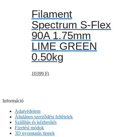
Filament
Spectrum S-Flex
90A 1.75mm
LIME GREEN
0.50kg
10399
Ft
Információ
Adatvédelem
Általános szerződési feltételek
Szállítás és kézbesítés
Fizetési módok
3D nyomtatás tippek