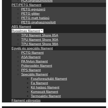
PLA újrahasznosított
PET/PETG filament
PETG egyszerű
PETG glitter
PETG matt hatású
PETG újrahasznosított
ABS filament
Rugalmas filament
TPU filament Shore 85A
TPU filament Shore 90A
TPU filament Shore 98A
Egyéb és speciális filament
PCTG filament
ASA filament
PA Nylon filament
Polipropilén filament
PPS filament
Speciális filament
Foszforeszkáló filament
Fa filament
Kő hatású filament
Kompozit filament
Termoaktív filament
Filament válogatás