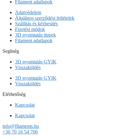
Filament adatlapok
Adatvédelem
Általános szerződési feltételek
Szállítás és kézbesítés
Fizetési módok
3D nyomtatás tippek
Filament adatlapok
Segítség
3D nyomtatás GYIK
Visszaküldés
3D nyomtatás GYIK
Visszaküldés
Elérhetőség
Kapcsolat
Kapcsolat
info@filaments.hu
+36 70 16 54 706