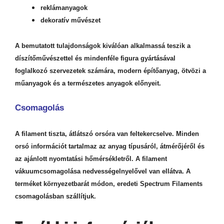
reklámanyagok
dekoratív művészet
A bemutatott tulajdonságok kiválóan alkalmassá teszik a
díszítőművészettel és mindenféle figura gyártásával
foglalkozó szervezetek számára, modern építőanyag, ötvözi a
műanyagok és a természetes anyagok előnyeit.
Csomagolás
A filament tiszta, átlátszó orsóra van feltekercselve. Minden
orsó információt tartalmaz az anyag típusáról, átmérőjéről és
az ajánlott nyomtatási hőmérsékletről. A filament
vákuumcsomagolása nedvességelnyelővel van ellátva. A
terméket környezetbarát módon, eredeti Spectrum Filaments
csomagolásban szállítjuk.