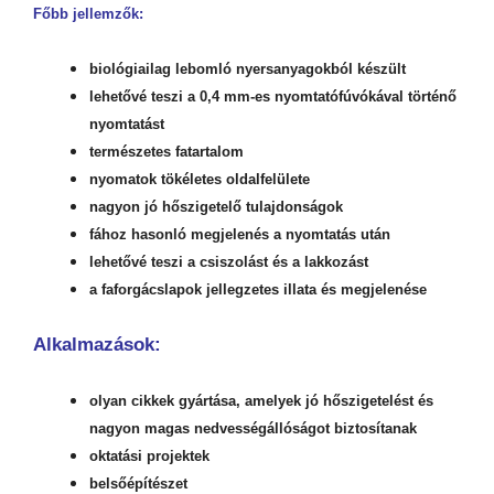
Főbb jellemzők:
biológiailag lebomló nyersanyagokból készült
lehetővé teszi a 0,4 mm-es nyomtatófúvókával történő
nyomtatást
természetes fatartalom
nyomatok tökéletes oldalfelülete
nagyon jó hőszigetelő tulajdonságok
fához hasonló megjelenés a nyomtatás után
lehetővé teszi a csiszolást és a lakkozást
a faforgácslapok jellegzetes illata és megjelenése
Alkalmazások:
olyan cikkek gyártása, amelyek jó hőszigetelést és
nagyon magas nedvességállóságot biztosítanak
oktatási projektek
belsőépítészet