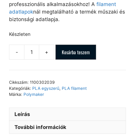
professzionális alkalmazásokhoz! A
filament
adatlapok
nál megtalálható a termék műszaki és
biztonsági adatlapja.
Készleten
Kosárba teszem
Cikkszám:
1100302039
Kategóriák:
PLA egyszerű
,
PLA filament
Márka:
Polymaker
Leírás
További információk