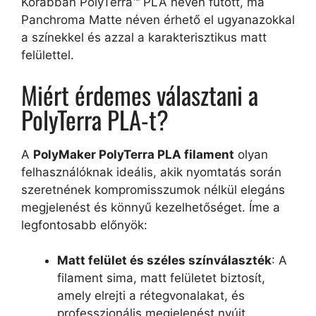
Korábban PolyTerra™ PLA néven futott, ma
Panchroma Matte néven érhető el ugyanazokkal
a színekkel és azzal a karakterisztikus matt
felülettel.
Miért érdemes választani a
PolyTerra PLA-t?
A
PolyMaker PolyTerra PLA filament
olyan
felhasználóknak ideális, akik nyomtatás során
szeretnének kompromisszumok nélkül elegáns
megjelenést és könnyű kezelhetőséget. Íme a
legfontosabb előnyök:
Matt felület és széles színválaszték
: A
filament sima, matt felületet biztosít,
amely elrejti a réteg­vonalakat, és
professzionális megjelenést nyújt.