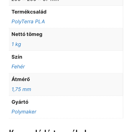
Termékcsalád
PolyTerra PLA
Nettó tömeg
1 kg
Szín
Fehér
Átmérő
1,75 mm
Gyártó
Polymaker