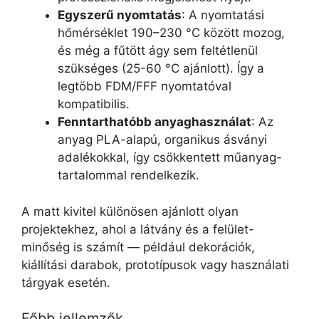
Egyszerű nyomtatás
: A nyomtatási
hőmérséklet 190–230 °C között mozog,
és még a fűtött ágy sem feltétlenül
szükséges (25-60 °C ajánlott). Így a
legtöbb FDM/FFF nyomtatóval
kompatibilis.
Fenntarthatóbb anyaghasználat
: Az
anyag PLA-alapú, organikus ásványi
adalékokkal, így csökkentett műanyag-
tartalommal rendelkezik.
A matt kivitel különösen ajánlott olyan
projektekhez, ahol a látvány és a felület-
minőség is számít — például dekorációk,
kiállítási darabok, prototípusok vagy használati
tárgyak esetén.
Főbb jellemzők