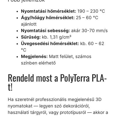
Nyomtatási hőmérséklet:
190 – 230 °C
Ágy/hőágy hőmérséklet:
25 – 60 °C
ajánlott
Nyomtatási sebesség:
akár 30-70 mm/s
Sűrűség:
kb. 1,31 g/cm³
Üvegesedési hőmérséklet:
kb. 60 – 62
°C
Megjelenés:
Matt felület, számos
színben elérhető
Rendeld most a PolyTerra PLA-
t!
Ha szeretnél professzionális megjelenésű 3D
nyomatokat — legyen szó dekorációról,
használati tárgyról, vagy prototípusról — akkor a