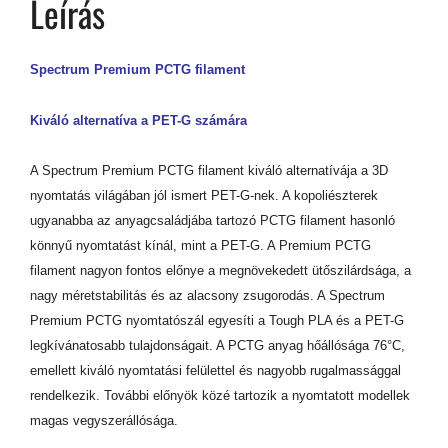
Leírás
Spectrum Premium PCTG filament
Kiváló alternatíva a PET-G számára
A Spectrum Premium PCTG filament kiváló alternatívája a 3D
nyomtatás világában jól ismert PET-G-nek. A kopoliészterek
ugyanabba az anyagcsaládjába tartozó PCTG filament hasonló
könnyű nyomtatást kínál, mint a PET-G. A Premium PCTG
filament nagyon fontos előnye a megnövekedett ütőszilárdsága, a
nagy méretstabilitás és az alacsony zsugorodás. A Spectrum
Premium PCTG nyomtatószál egyesíti a Tough PLA és a PET-G
legkívánatosabb tulajdonságait. A PCTG anyag hőállósága 76°C,
emellett kiváló nyomtatási felülettel és nagyobb rugalmassággal
rendelkezik. További előnyök közé tartozik a nyomtatott modellek
magas vegyszerállósága.