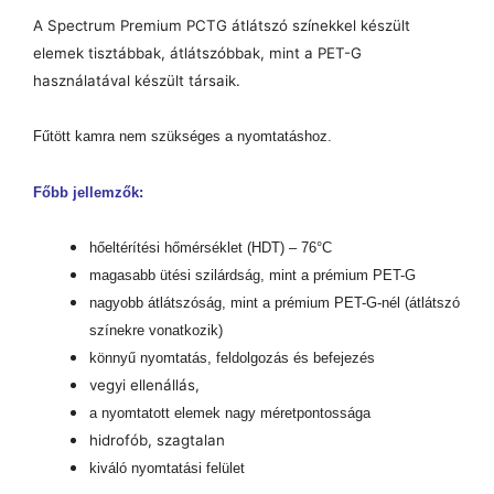
A Spectrum Premium PCTG átlátszó színekkel készült
elemek tisztábbak, átlátszóbbak, mint a PET-G
használatával készült társaik.
Fűtött kamra nem szükséges a nyomtatáshoz.
Főbb jellemzők:
hőeltérítési hőmérséklet (HDT) – 76°C
magasabb ütési szilárdság, mint a prémium PET-G
nagyobb átlátszóság, mint a prémium PET-G-nél (átlátszó
színekre vonatkozik)
könnyű nyomtatás, feldolgozás és befejezés
vegyi ellenállás,
a nyomtatott elemek nagy méretpontossága
hidrofób, szagtalan
kiváló nyomtatási felület